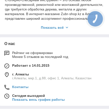
производственной, ремонтной или монтажной деятельности,
где требуется обработка дерева, металла и других
материалов. В интернет-магазине Zubr-shop.kz в Алматы
представлен широкий ассортимент профессионального
инструмента, который можно купить по оптимальной цене с
Показать всё
доставкой по всему Казахстану.
Столярный инструмент
О нас
Столярный инструмент предназначен для точной обработки
Рейтинг не сформирован
древесины, сборки конструкций и выполнения отделочных
Менее 5 отзывов за последний год
работ. В эту категорию входят рубанки, стамески, ножовки,
угольники, пилы, молотки, зажимы и другие приспособления.
Работает с 14.01.2015
Современные инструменты оснащаются эргономичными
рукоятками и высококачественными лезвиями, что
г. Алматы
обеспечивает комфорт и точность в работе. Столярный
г.Алматы, мкр.1, д.88, офис 1, Алматы, Казахстан
инструмент используется как в профессиональных
мастерских, так и для бытовых задач, включая изготовление
Контакты
мебели и ремонтные работы по дереву.
Сегодня выходной
Показать весь график работы
Слесарный инструмент