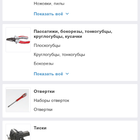
Ножовки, пилы
Стамески
Показать всё
Рубанки
Гвоздодеры
Пассатижи, бокорезы, тонкогубцы,
круглогубцы, кусачки
Лом
Плоскогубцы
Монтировки
Круглогубцы, тонкогубцы
Надфили,Напильники
Бокорезы
Кусачки
Показать всё
Клещи
Наборы,мультиинструмент,дыроколы
Отвертки
Наборы отверток
Отвертки
Тиски