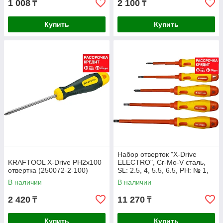
1 008
2 100
₸
₸
Купить
Купить
Набор отверток "Х-Drive
KRAFTOOL Х-Drive PH2x100
ELECTRO", Cr-Mo-V сталь,
отвертка (250072-2-100)
SL: 2.5, 4, 5.5, 6.5, PH: № 1,
№ 2, 6 предм, KRAFTOOL
В наличии
В наличии
2 420
11 270
₸
₸
Купить
Купить