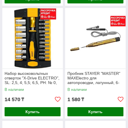
Набор высоковольтных
Пробник STAYER "MASTER"
отверток "Х-Drive ELECTRO",
MAXElectro для
SL: 2,5, 4; 5,5; 6,5, PH: № 0,
автопроводки, латунный, 6-
1, 2, пробник, до 1000В,
24В, 110мм (2574_z01)
В наличии
В наличии
14 570
1 580
₸
₸
Купить
Купить