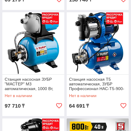
Станция насосная ЗУБР
Станция насосная Т5
"МАСТЕР" М3
автоматическая, ЗУБР
автоматическая, 1000 Вт,
Профессионал НАС-Т5-900-
пропускная способность 60
С, 900Вт, 60л/мин, напор 42
Нет в наличии
Нет в наличии
л/мин, напор 44 м, бак 20
м, бак 24л,
97 710
64 691
₸
₸