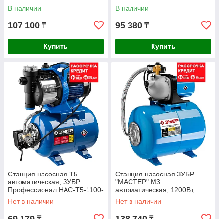
пропускная способность 63
пропускная способность 55
В наличии
В наличии
л/мин, напор 46 м, бак 20
л/мин, напор 40 м, бак 20
107 100
95 380
₸
₸
Купить
Купить
Станция насосная Т5
Станция насосная ЗУБР
автоматическая, ЗУБР
"МАСТЕР" М3
Профессионал НАС-Т5-1100-
автоматическая, 1200Вт,
С, 1100Вт, 70л/мин, напор
пропускная способность 63л/
Нет в наличии
Нет в наличии
45м, бак 24л,
мин, напор 46м, бак 50л
69 179
138 740
₸
₸