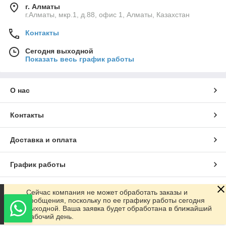
г. Алматы
г.Алматы, мкр.1, д.88, офис 1, Алматы, Казахстан
Контакты
Сегодня выходной
Показать весь график работы
О нас
Контакты
Доставка и оплата
График работы
Полная версия сайта
Сейчас компания не может обработать заказы и
сообщения, поскольку по ее графику работы сегодня
выходной. Ваша заявка будет обработана в ближайший
Сайт создан на маркетплейсе
Satu.kz
рабочий день.