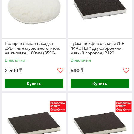
Полировальная насадка
Губка шлифовальная ЗУБР
ЗУБР из натурального меха
"МАСТЕР" двухсторонняя,
на липучке, 180мм (3596-
мягкий поролон, Р120,
180)
123х98х12мм (35614-120)
В наличии
В наличии
2 590
590
₸
₸
Купить
Купить