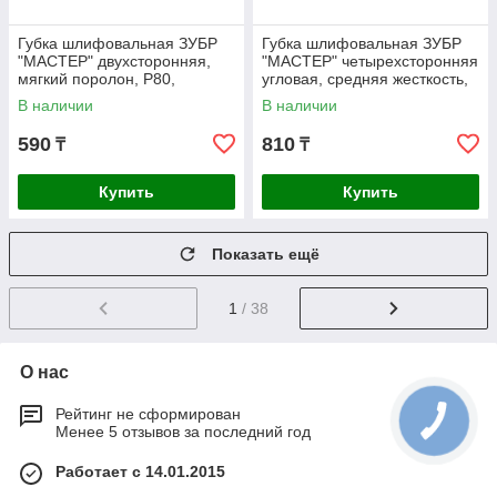
Губка шлифовальная ЗУБР
Губка шлифовальная ЗУБР
"МАСТЕР" двухсторонняя,
"МАСТЕР" четырехсторонняя
мягкий поролон, Р80,
угловая, средняя жесткость,
123х98х12мм (35614-080)
Р80, 100х68х42х26мм
В наличии
В наличии
(35613-080)
590
810
₸
₸
Купить
Купить
Показать ещё
1
/ 38
О нас
Рейтинг не сформирован
Менее 5 отзывов за последний год
Работает с 14.01.2015