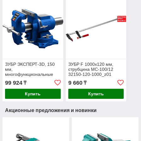
ЗУБР ЭКСПЕРТ-3D, 150
ЗУБР F 1000х120 мм,
мм,
струбцина МС-100/12
многофункциональные
32150-120-1000_z01
слесарные тиски (32712-
99 924
9 660
₸
₸
150)
Купить
Купить
Акционные предложения и новинки