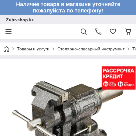
Наличие товара в магазине уточняйте
пожалуйста по телефону!
Zubr-shop.kz
Товары и услуги
Столярно-слесарный инструмент
Т