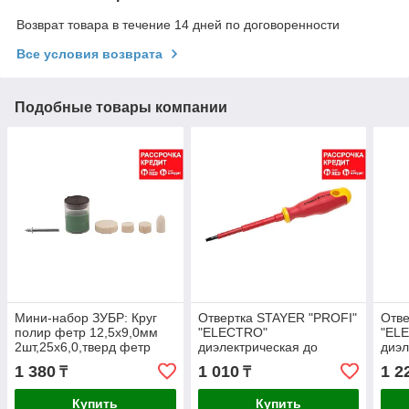
Возврат товара в течение 14 дней по договоренности
Все условия возврата
Подобные товары компании
Мини-набор ЗУБР: Круг
Отвертка STAYER "PROFI"
Отве
полир фетр 12,5x9,0мм
"ELECTRO"
"EL
2шт,25х6,0,тверд фетр
диэлектрическая до
диэл
10х19,0мм,оправка
1000В, двухкомп рукоятка,
1000
1 380
1 010
1 2
₸
₸
d3,2,L38мм,полир паста в
SL 4,0 х 100мм
SL 5
Купить
Купить