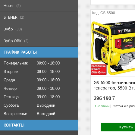
Huter
5
GS-6500
STEHER
2
Зубр
33
Зубр ОВК
2
ГРАФИК РАБОТЫ
Понедельник
09:00
18:00
Вторник
09:00
18:00
Среда
09:00
18:00
GS-6500 бензиновы
генератор, 5500 Вт
Четверг
09:00
18:00
Пятница
09:00
18:00
296 190 ₸
Суббота
Выходной
В наличии
Оптом и в роз
Воскресенье
Выходной
КОНТАКТЫ
Купить