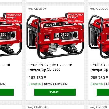
СБ-2800
СБ-3300
иновый
ЗУБР 2.8 кВт, бензиновый
ЗУБР 3.3 к
генератор СБ-2800
генератор
163 130 ₸
205 750 ₸
ницу
В наличии
Оптом и в розницу
В наличии
Оп
Купить
СБ-8000Е
GI-4000