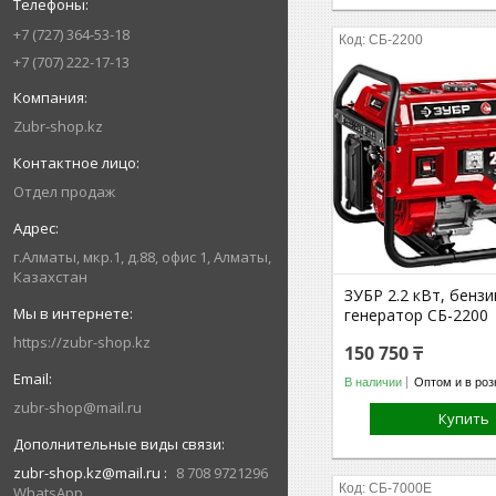
+7 (727) 364-53-18
СБ-2200
+7 (707) 222-17-13
Zubr-shop.kz
Отдел продаж
г.Алматы, мкр.1, д.88, офис 1, Алматы,
Казахстан
ЗУБР 2.2 кВт, бенз
генератор СБ-2200
https://zubr-shop.kz
150 750 ₸
В наличии
Оптом и в роз
zubr-shop@mail.ru
Купить
zubr-shop.kz@mail.ru
8 708 9721296
СБ-7000Е
WhatsApp