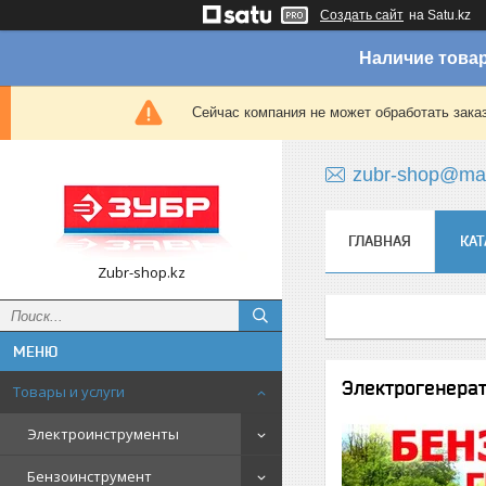
Создать сайт
на Satu.kz
Наличие товар
Сейчас компания не может обработать зака
zubr-shop@mai
ГЛАВНАЯ
КАТ
Zubr-shop.kz
Электрогенера
Товары и услуги
Электроинструменты
Бензоинструмент