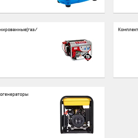
нированные(газ/
Комплек
рогенераторы