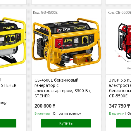
GS-4500Е
СБ-5500
й
GS-4500Е бензиновый
ЗУБР 5.5 к
, STEHER
генератор с
электрост
электростартером, 3300 Вт,
бензиновы
STEHER
СБ-5500Е
ницу
200 600 ₸
347 750 ₸
В наличии
Оптом и в розницу
В наличии
Оп
Купить