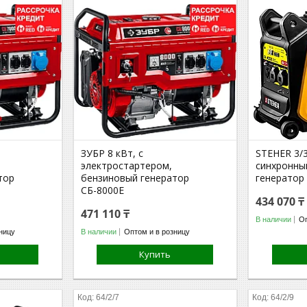
ЗУБР 8 кВт, с
STEHER 3/3
электростартером,
синхронны
тор
бензиновый генератор
генератор
СБ-8000Е
434 070 ₸
471 110 ₸
В наличии
Оп
ницу
В наличии
Оптом и в розницу
Купить
64/2/7
64/2/9