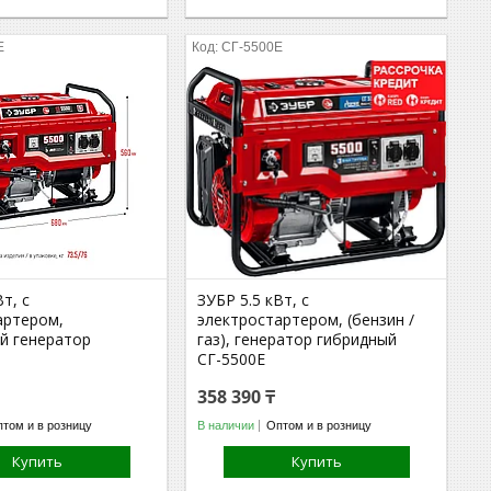
Е
СГ-5500Е
Вт, с
ЗУБР 5.5 кВт, с
артером,
электростартером, (бензин /
й генератор
газ), генератор гибридный
СГ-5500Е
358 390 ₸
том и в розницу
В наличии
Оптом и в розницу
Купить
Купить