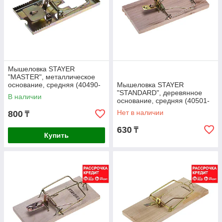
Мышеловка STAYER
"MASTER", металлическое
основание, средняя (40490-
Мышеловка STAYER
M)
"STANDARD", деревянное
В наличии
основание, средняя (40501-
M)
Нет в наличии
800
₸
630
₸
Купить