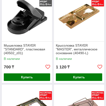
Мышеловка STAYER
Крысоловка STAYER
"STANDARD", пластиковая
"MASTER", металлическое
(40502_z01)
основание (40490-L)
В наличии
В наличии
700
1 120
₸
₸
Купить
Купить