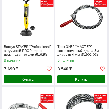
Вантуз STAYER "Professional"
Трос ЗУБР "МАСТЕР"
вакуумный PROPump, с
сантехнический длина 3м,
двумя адаптерами (51925)
диаметр 6 мм (51902-03)
В наличии
В наличии
7 690
3 540
₸
₸
Купить
Купить