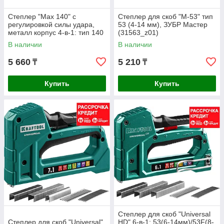
Степлер "Max 140" с
Степлер для скоб "M-53" тип
регулировкой силы удара,
53 (4-14 мм), ЗУБР Мастер
металл корпус 4-в-1: тип 140
(31563_z01)
(6-14 мм) / 28 (10-12 мм) /
В наличии
В наличии
300
5 660
5 210
₸
₸
Купить
Купить
Степлер для скоб "Universal
Степлер для скоб "Universal"
HD" 6-в-1: 53(6-14мм)/53F(8-