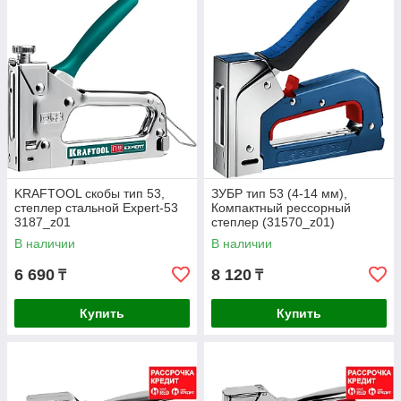
KRAFTOOL скобы тип 53,
ЗУБР тип 53 (4-14 мм),
cтеплер стальной Expert-53
Компактный рессорный
3187_z01
степлер (31570_z01)
В наличии
В наличии
6 690
8 120
₸
₸
Купить
Купить