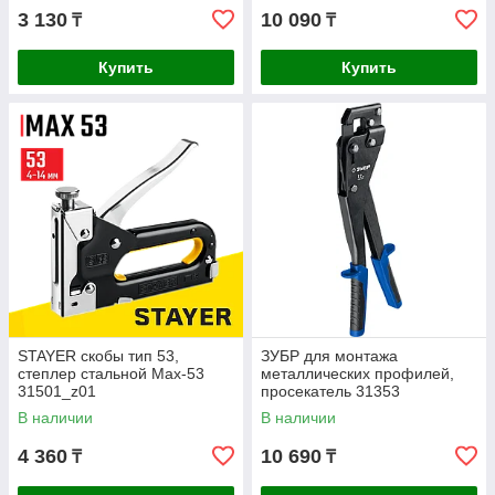
3 130
10 090
₸
₸
Купить
Купить
STAYER скобы тип 53,
ЗУБР для монтажа
cтеплер стальной Max-53
металлических профилей,
31501_z01
просекатель 31353
ПРОФЕССИОНАЛ
В наличии
В наличии
4 360
10 690
₸
₸