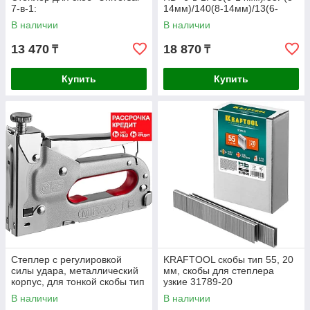
7-в-1:
14мм)/140(8-14мм)/13(6-
14мм)/300(16мм)/500(16мм),
В наличии
В наличии
13 470
18 870
₸
₸
Купить
Купить
Степлер с регулировкой
KRAFTOOL скобы тип 55, 20
силы удара, металлический
мм, скобы для степлера
корпус, для тонкой скобы тип
узкие 31789-20
53 (4-14 мм), MIRAX (3144)
В наличии
В наличии