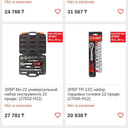
Нет в наличии
Нет в наличии
Cr-V,
(27672-H42)
24 766
31 567
₸
₸
ЗУБР Mx-22 универсальный
ЗУБР ТР-12С набор
набор инструмента 22
торцовых головок 12 предм.
предм. (27632-H22)
(27646-H12)
Нет в наличии
Нет в наличии
27 781
20 938
₸
₸