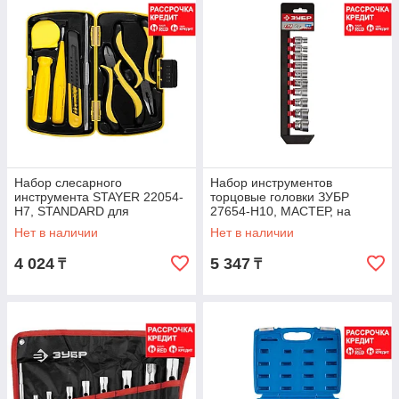
Набор слесарного
Набор инструментов
инструмента STAYER 22054-
торцовые головки ЗУБР
H7, STANDARD для
27654-H10, МАСТЕР, на
ремонтных работ, 7
пластиковом рельсе, Cr-V, 8 -
Нет в наличии
Нет в наличии
предметов
19 мм, 10
4 024
5 347
₸
₸