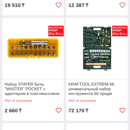
19 510
12 387
₸
₸
Набор STAYER Биты
KRAFTOOL EXTREM-66
"MASTER" POCKET с
универсальный набор
адаптером в пластмассовом
инструмента 66 предм.
боксе, 21 предмет (2-26087-
(27976-H66)
Нет в наличии
Нет в наличии
H21)
2 660
72 170
₸
₸