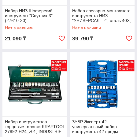
Набор НИЗ Шоферский
Набор слесарно-монтажного
инструмент "Спутник-3"
инструмента НИЗ
(27610-30)
"УНИВЕРСАЛ - 2", сталь 40Х,
в пластиковом кейсе, 29
Нет в наличии
Нет в наличии
предметов
21 090
39 790
₸
₸
Набор инструментов
ЗУБР Эксперт-42
торцовые головки KRAFTOOL
универсальный набор
27892-H24_z01, INDUSTRIE
инструмента 42 предм.
QUALITAT, универсальный,
Серия Профессионал.