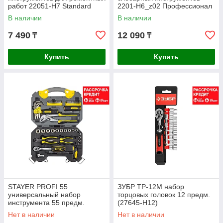
работ 22051-H7 Standard
2201-H6_z02 Профессионал
В наличии
В наличии
7 490
12 090
₸
₸
Купить
Купить
STAYER PROFI 55
ЗУБР ТР-12М набор
универсальный набор
торцовых головок 12 предм.
инструмента 55 предм.
(27645-H12)
(27710-H56)
Нет в наличии
Нет в наличии