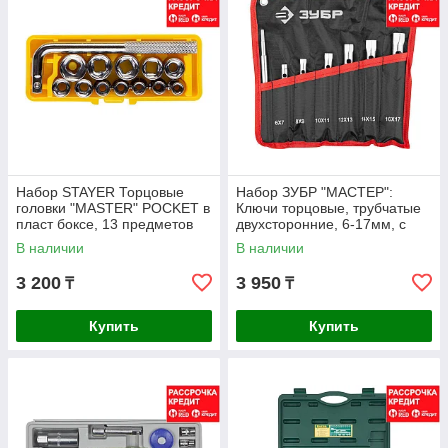
Набор STAYER Торцовые
Набор ЗУБР "МАСТЕР":
головки "MASTER" POCKET в
Ключи торцовые, трубчатые
пласт боксе, 13 предметов
двухсторонние, 6-17мм, с
(2-26089-H13)
воротком, 7шт (27162-H7)
В наличии
В наличии
3 200
3 950
₸
₸
Купить
Купить