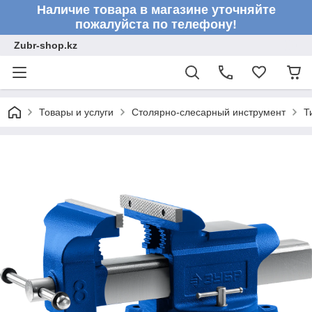
Наличие товара в магазине уточняйте
пожалуйста по телефону!
Zubr-shop.kz
Товары и услуги
Столярно-слесарный инструмент
Т