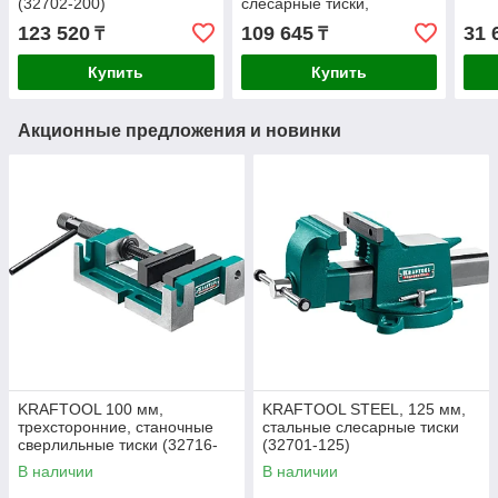
(32702-200)
слесарные тиски,
Профессионал (32707-
123 520
109 645
31 
₸
₸
150 )
Купить
Купить
Акционные предложения и новинки
KRAFTOOL 100 мм,
KRAFTOOL STEEL, 125 мм,
трехсторонние, станочные
стальные слесарные тиски
сверлильные тиски (32716-
(32701-125)
100)
В наличии
В наличии