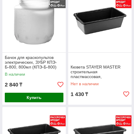
Бачок для краскопультов
электрических, ЗУБР КПЭ-
Б-800, 800мл (КПЭ-Б-800)
Кювета STAYER MASTER
строительная
В наличии
пластмассовая,
41x71x22см(ШхДхГ), 40л,
Нет в наличии
2 840
₸
06099-40
1 430
₸
Купить