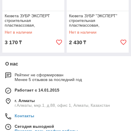
Кювета ЗУБР ЭКСПЕРТ
Кювета ЗУБР "ЭКСПЕРТ"
строительная
строительная
пластмассовая,
пластмассовая,
48x78x29см(ШхДхГ), 90л,
41x71x29см(ШхДхГ), 65л
Нет в наличии
Нет в наличии
06097-90_z01
(06097-65_z01)
3 170
2 430
₸
₸
О нас
Рейтинг не сформирован
Менее 5 отзывов за последний год
Работает с 14.01.2015
г. Алматы
г.Алматы, мкр.1, д.88, офис 1, Алматы, Казахстан
Контакты
Сегодня выходной