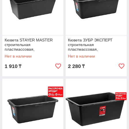
Кювета STAYER MASTER
Кювета ЗУБР ЭКСПЕРТ
строительная
строительная
пластмассовая,
пластмассовая,
41x71x29см(ШхДхГ), 60л,
41x71x22см(ШхДхГ), 45л,
Нет в наличии
Нет в наличии
06099-60
06097-45_z01
1 910
2 280
₸
₸