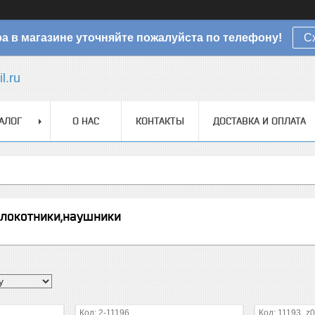
а в магазине уточняйте пожалуйста по телефону!
С
l.ru
АЛОГ
О НАС
КОНТАКТЫ
ДОСТАВКА И ОПЛАТА
алокотники,наушники
2-11196
11193_z