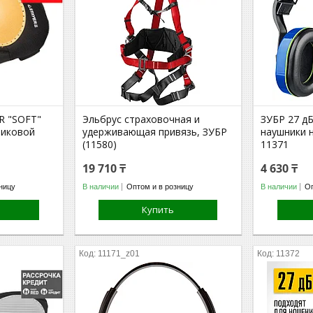
R "SOFT"
Эльбрус страховочная и
ЗУБР 27 д
тиковой
удерживающая привязь, ЗУБР
наушники н
)
(11580)
11371
19 710 ₸
4 630 ₸
ницу
В наличии
Оптом и в розницу
В наличии
Оп
Купить
11171_z01
11372