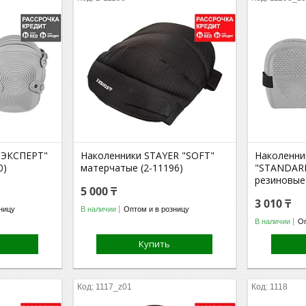
"ЭКСПЕРТ"
Наколенники STAYER "SOFT"
Наколенни
0)
матерчатые (2-11196)
"STANDARD
резиновые 
5 000 ₸
3 010 ₸
ницу
В наличии
Оптом и в розницу
В наличии
Оп
Купить
1117_z01
1118