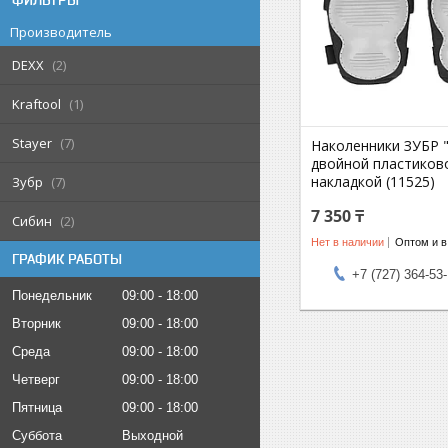
ФИЛЬТРЫ
Производитель
DEXX
2
Kraftool
1
Stayer
7
Наколенники ЗУБР 
двойной пластиков
накладкой (11525)
Зубр
7
7 350 ₸
Сибин
2
Нет в наличии
Оптом и в
ГРАФИК РАБОТЫ
+7 (727) 364-53
Понедельник
09:00
18:00
Вторник
09:00
18:00
Среда
09:00
18:00
Четверг
09:00
18:00
Пятница
09:00
18:00
Суббота
Выходной