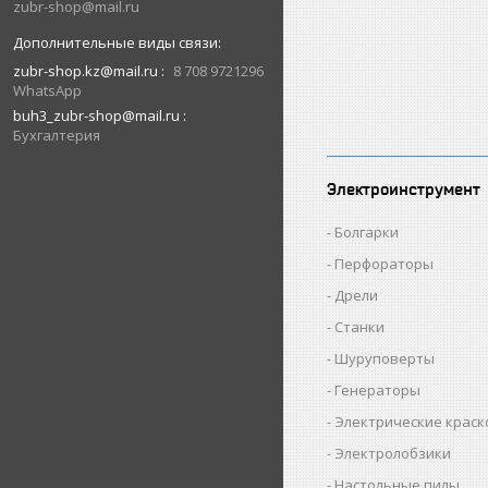
zubr-shop@mail.ru
zubr-shop.kz@mail.ru
8 708 9721296
WhatsApp
buh3_zubr-shop@mail.ru
Бухгалтерия
Электроинструмент
Болгарки
Перфораторы
Дрели
Станки
Шуруповерты
Генераторы
Электрические крас
Электролобзики
Настольные пилы