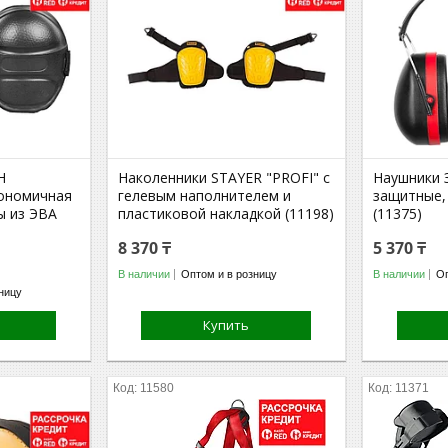
Н
Наколенники STAYER "PROFI" с
Наушники 
гономичная
гелевым наполнителем и
защитные,
ы из ЭВА
пластиковой накладкой (11198)
(11375)
8 370 ₸
5 370 ₸
В наличии
Оптом и в розницу
В наличии
Оп
ницу
Купить
11580
11371