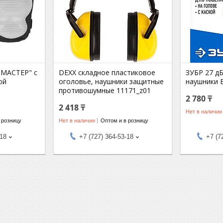
"МАСТЕР" с
DEXX складное пластиковое
ЗУБР 27 д
ой
оголовье, наушники защитные
наушники 
противошумные 11171_z01
2 780 ₸
2 418 ₸
Нет в наличии
 розницу
Нет в наличии
Оптом и в розницу
-18
+7 (727) 364-53-18
+7 (7