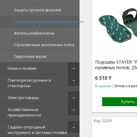
Защита органов дыхания
Наколенники,налокотники,наушники
Жилеты,комбинезоны
Страховочные монтажные пояса
Сварочные маски
Подошвы STAYER "P
наливных полов, 25
Ножи и лезвия
6 510 ₸
Плиткорезы ручные и
стеклорезы
В наличии
Оптом и в роз
Электротовары
Купить
Хозяйственные
принадлежности
11195
Садово-огородный
инструмент и системы полива