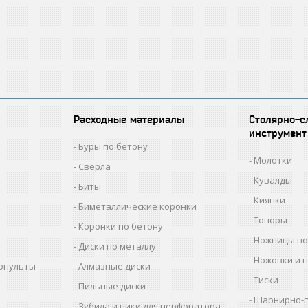
Расходные материалы
Столярно-с
инструмент
Буры по бетону
Молотки
Сверла
Кувалды
Биты
Киянки
Биметаллические коронки
Топоры
Коронки по бетону
Ножницы по
Диски по металлу
Ножовки и 
копульты
Алмазные диски
Тиски
Пильные диски
Шарнирно-г
Зубила и пики для перфоратора