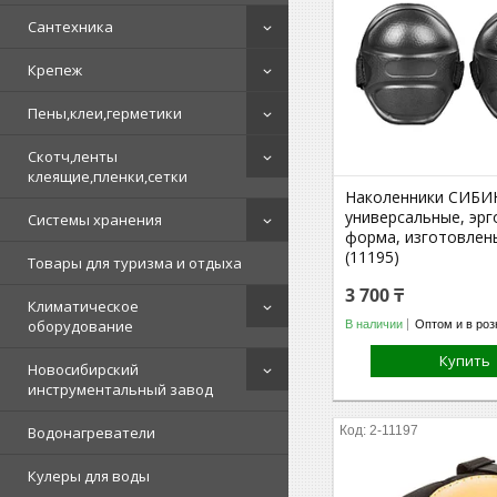
Сантехника
Крепеж
Пены,клеи,герметики
Скотч,ленты
клеящие,пленки,сетки
Наколенники СИБИ
универсальные, эр
Системы хранения
форма, изготовлен
(11195)
Товары для туризма и отдыха
3 700 ₸
Климатическое
оборудование
В наличии
Оптом и в роз
Купить
Новосибирский
инструментальный завод
Водонагреватели
2-11197
Кулеры для воды