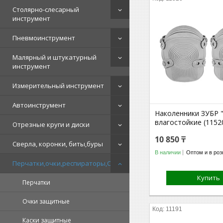
Столярно-слесарный
инструмент
Пневмоинструмент
Малярный и штукатурный
инструмент
Измерительный инструмент
Автоинструмент
Наколенники ЗУБР 
влагостойкие (1152
Отрезные круги и диски
10 850 ₸
Сверла, коронки, биты,буры
В наличии
Оптом и в роз
Перчатки,очки,респираторы,СИЗ
Купить
Перчатки
Очки защитные
11191
Каски защитные