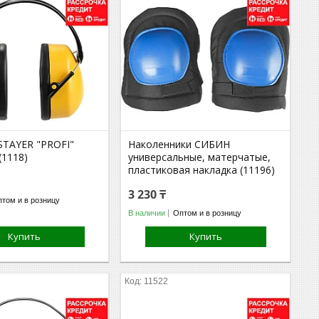
STAYER "PROFI"
Наколенники СИБИН
(1118)
универсальные, матерчатые,
пластиковая накладка (11196)
3 230 ₸
том и в розницу
В наличии
Оптом и в розницу
Купить
Купить
11522