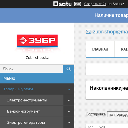
Создать сайт
на Satu.kz
Наличие товар
zubr-shop@mai
ГЛАВНАЯ
КАТ
Zubr-shop.kz
Наколенники,н
Товары и услуги
Электроинструменты
Бензоинструмент
Электрогенераторы
11520