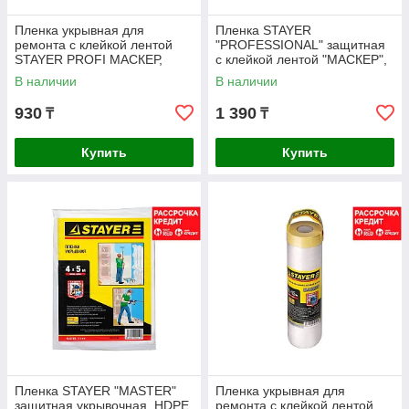
Пленка укрывная для
Пленка STAYER
ремонта с клейкой лентой
"PROFESSIONAL" защитная
STAYER PROFI МАСКЕР,
с клейкой лентой "МАСКЕР",
HDPE, 10 мкм, 0,55 х 15 м,
HDPE, 9мкм, 1,4х15м (12255-
В наличии
В наличии
12255-055-15
140-15)
930
1 390
₸
₸
Купить
Купить
Пленка STAYER "MASTER"
Пленка укрывная для
защитная укрывочная, HDPE,
ремонта с клейкой лентой