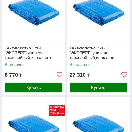
Тент-полотно ЗУБР
Тент-полотно ЗУБР
"ЭКСПЕРТ" универс
"ЭКСПЕРТ" универс
трехслойный,из тканого
трехслойный,из тканого
полимера высокой плотности
полимера высокой плотности
В наличии
В наличии
120 г/м3,с
120 г/м3,с
8 770
27 310
₸
₸
Купить
Купить