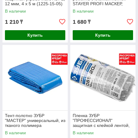
12 мкм, 4 х 5 м (1225-15-05)
STAYER PROFI МАСКЕР,
HDPE, 10 мкм, 2,1 х 15 м,
В наличии
В наличии
12255-210-15
1 210
1 680
₸
₸
Купить
Купить
Тент-полотно ЗУБР
Пленка ЗУБР
"МАСТЕР" универсальный, из
"ПРОФЕССИОНАЛ"
тканого полимера
защитная с клейкой лентой,
плотностью 75 г/м3, с
HDPE, 10мкм, 0,65х20м
В наличии
В наличии
люверсами,
(12250-065-20)