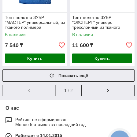
Тент-полотно ЗУБР
Тент-полотно ЗУБР
"МАСТЕР" универсальный, из
"ЭКСПЕРТ" универс
тканого полимера
трехслойный,из тканого
плотностью 75 г/м3, с
полимера высокой плотности
В наличии
В наличии
люверсами,
120 г/м3,с
7 540
11 600
₸
₸
Купить
Купить
Показать ещё
1
/ 2
О нас
Рейтинг не сформирован
Менее 5 отзывов за последний год
Работает с 14.01.2015