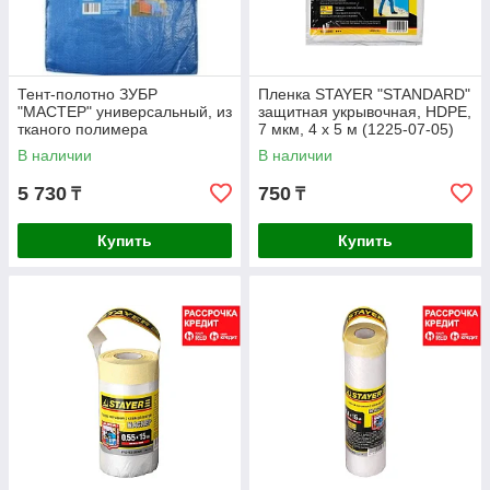
Тент-полотно ЗУБР
Пленка STAYER "STANDARD"
"МАСТЕР" универсальный, из
защитная укрывочная, HDPE,
тканого полимера
7 мкм, 4 х 5 м (1225-07-05)
плотностью 75 г/м3, с
В наличии
В наличии
люверсами,
5 730
750
₸
₸
Купить
Купить