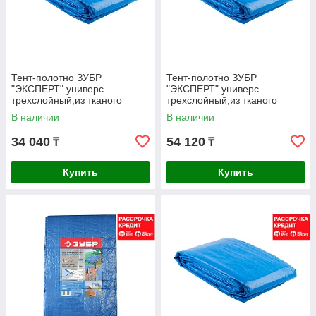
Тент-полотно ЗУБР
Тент-полотно ЗУБР
"ЭКСПЕРТ" универс
"ЭКСПЕРТ" универс
трехслойный,из тканого
трехслойный,из тканого
полимера высокой плотности
полимера высокой плотности
В наличии
В наличии
120 г/м3,с
120 г/м3,с
34 040
54 120
₸
₸
Купить
Купить