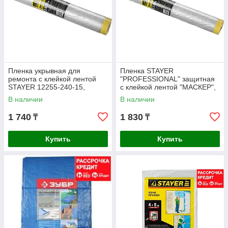
Пленка укрывная для
Пленка STAYER
ремонта с клейкой лентой
"PROFESSIONAL" защитная
STAYER 12255-240-15,
с клейкой лентой "МАСКЕР",
PROFESSIONAL, HDPE,
HDPE, 9мкм, 2,7х15м (12255-
В наличии
В наличии
9мкм, 2,4х15м
270-15)
1 740
1 830
₸
₸
Купить
Купить