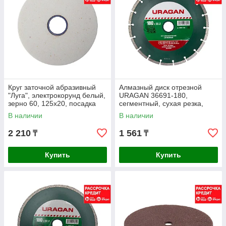
Круг заточной абразивный
Алмазный диск отрезной
"Луга", электрокорунд белый,
URAGAN 36691-180,
зерно 60, 125х20, посадка
сегментный, сухая резка,
12,7мм (3655-125-12.7)
22,2 х 180 мм
В наличии
В наличии
2 210
1 561
₸
₸
Купить
Купить