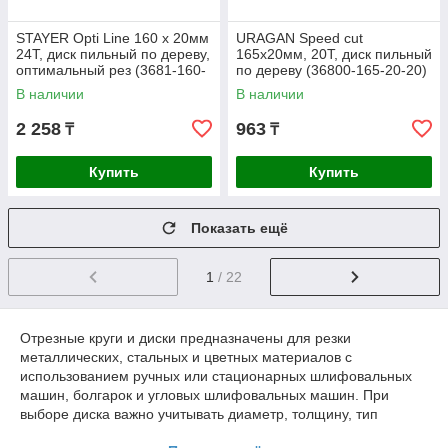
STAYER Opti Line 160 x 20мм
URAGAN Speed cut
24T, диск пильный по дереву,
165х20мм, 20Т, диск пильный
оптимальный рез (3681-160-
по дереву (36800-165-20-20)
20-24)
В наличии
В наличии
2 258
963
₸
₸
Купить
Купить
Показать ещё
1
/ 22
Отрезные круги и диски предназначены для резки
металлических, стальных и цветных материалов с
использованием ручных или стационарных шлифовальных
машин, болгарок и угловых шлифовальных машин. При
выборе диска важно учитывать диаметр, толщину, тип
абразивного материала и назначение, чтобы обеспечить