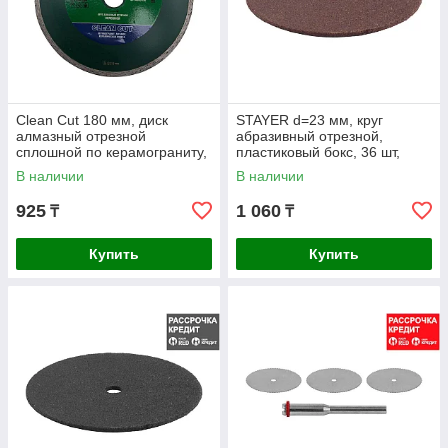
Clean Cut 180 мм, диск
STAYER d=23 мм, круг
алмазный отрезной
абразивный отрезной,
сплошной по керамограниту,
пластиковый бокс, 36 шт,
мрамору, плитке, URAGAN
(29910-H36)
В наличии
В наличии
(36695-180)
925
1 060
₸
₸
Купить
Купить