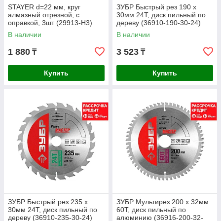
STAYER d=22 мм, круг
ЗУБР Быстрый рез 190 x
алмазный отрезной, с
30мм 24Т, диск пильный по
оправкой, 3шт (29913-H3)
дереву (36910-190-30-24)
В наличии
В наличии
1 880
3 523
₸
₸
Купить
Купить
ЗУБР Быстрый рез 235 x
ЗУБР Мультирез 200 x 32мм
30мм 24Т, диск пильный по
60Т, диск пильный по
дереву (36910-235-30-24)
алюминию (36916-200-32-