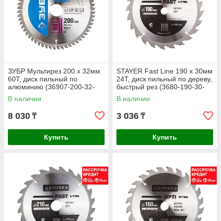
ЗУБР Мультирез 200 x 32мм
STAYER Fast Line 190 x 30мм
60Т, диск пильный по
24Т, диск пильный по дереву,
алюминию (36907-200-32-
быстрый рез (3680-190-30-
60)
24)
В наличии
В наличии
8 030
3 036
₸
₸
Купить
Купить