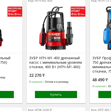
НПЧ-М1-400
НПЧ-Т3-
альный
ЗУБР НПЧ-М1-400 дренажный
ЗУБР Проф
-750)
насос с минимальным уровнем
750 дрена
откачки, 400 Вт (НПЧ-М1-400)
минималь
откачки, 7
22 270 ₸
ницу
48 490 ₸
В наличии
Оптом и в розницу
В наличии
Оп
Купить
НПФ-1100-Р
НПГ-М1-