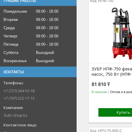
ГРАФИК РАБОТЫ
НПФ-750
Понедельник
09:00
18:00
Вторник
09:00
18:00
Среда
09:00
18:00
Четверг
09:00
18:00
Пятница
09:00
18:00
Суббота
Выходной
Воскресенье
Выходной
ЗУБР НПФ-750 фек
КОНТАКТЫ
насос, 750 Вт (НПФ
81 810 ₸
+7 (727) 364-53-18
В наличии
Оптом и в роз
+7 (707) 222-17-13
Купить
Zubr-shop.kz
НПЧ-Т5-800-С