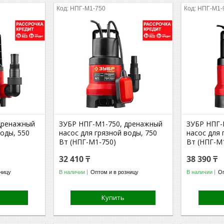
НПГ-М1-750
НПГ-М1-
дренажный
ЗУБР НПГ-М1-750, дренажный
ЗУБР НПГ-
воды, 550
насос для грязной воды, 750
насос для 
Вт (НПГ-М1-750)
Вт (НПГ-М
32 410 ₸
38 390 ₸
ницу
В наличии
Оптом и в розницу
В наличии
Оп
Купить