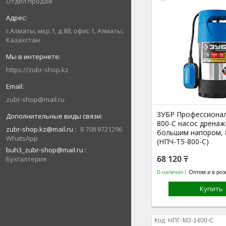
Отдел продаж
г.Алматы, мкр.1, д.88, офис 1, Алматы,
Казахстан
https://zubr-shop.kz
zubr-shop@mail.ru
ЗУБР Профессионал
800-С насос дренаж
zubr-shop.kz@mail.ru
8 708 9721296
большим напором, 
WhatsApp
(НПЧ-Т5-800-С)
buh3_zubr-shop@mail.ru
68 120 ₸
Бухгалтерия
В наличии
Оптом и в роз
Купить
НПГ-М3-1400-С