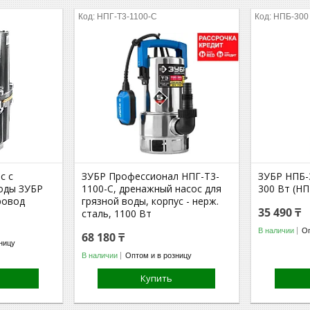
НПГ-Т3-1100-С
НПБ-300
с с
ЗУБР Профессионал НПГ-Т3-
ЗУБР НПБ-
оды ЗУБР
1100-С, дренажный насос для
300 Вт (НП
ровод
грязной воды, корпус - нерж.
35 490 ₸
сталь, 1100 Вт
В наличии
Оп
68 180 ₸
ницу
В наличии
Оптом и в розницу
Купить