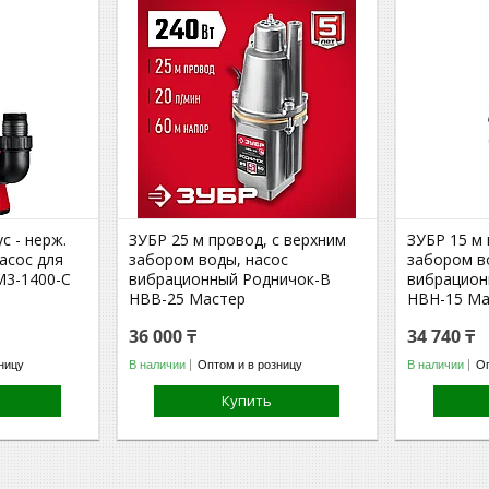
с - нерж.
ЗУБР 25 м провод, с верхним
ЗУБР 15 м
асос для
забором воды, насос
забором в
М3-1400-С
вибрационный Родничок-В
вибрацион
НВВ-25 Мастер
НВН-15 Ма
36 000 ₸
34 740 ₸
ницу
В наличии
Оптом и в розницу
В наличии
Оп
Купить