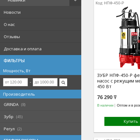
Новинки
НПФ-450-Р
Новости
О нас
Отзывы
Доставка и оплата
ФИЛЬТРЫ
Мощность, Вт
ЗУБР НПФ-450-Р фе
насос с режущим м
450 Вт
Производитель
76 290 ₸
GRINDA
8
В наличии
Оптом и в роз
Зубр
45
Купить
Регул
2