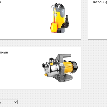
е
Насосы 
стные