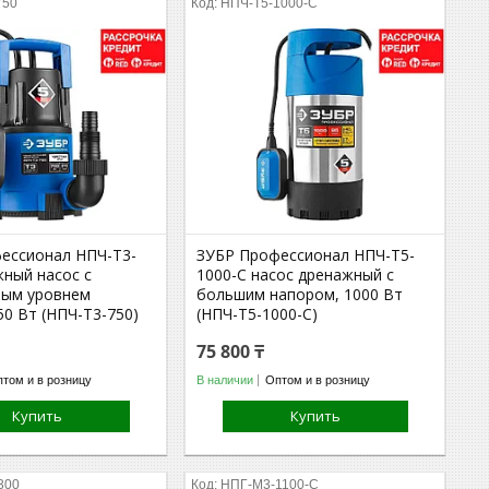
750
НПЧ-Т5-1000-С
ессионал НПЧ-Т3-
ЗУБР Профессионал НПЧ-Т5-
жный насос с
1000-С насос дренажный с
ным уровнем
большим напором, 1000 Вт
50 Вт (НПЧ-Т3-750)
(НПЧ-Т5-1000-С)
75 800 ₸
том и в розницу
В наличии
Оптом и в розницу
Купить
Купить
300
НПГ-М3-1100-С