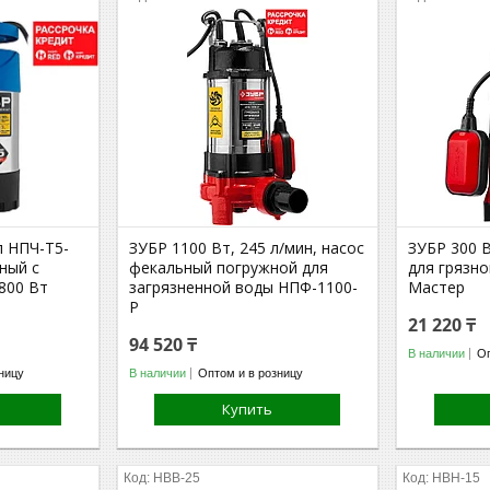
 НПЧ-Т5-
ЗУБР 1100 Вт, 245 л/мин, насос
ЗУБР 300 
ный с
фекальный погружной для
для грязн
800 Вт
загрязненной воды НПФ-1100-
Мастер
Р
21 220 ₸
94 520 ₸
В наличии
Оп
ницу
В наличии
Оптом и в розницу
Купить
НВВ-25
НВН-15