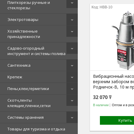
Плиткорезы ручные и
стеклорезы
НВВ-10
Электротовары
Хозяйственные
принадлежности
Садово-огородный
инструмент и системы полива
Сантехника
Вибрационный насо
Крепеж
верхним забором в
Родничок-В, 10 м п
Пены,клеи,герметики
32 070 ₸
Скотч,ленты
клеящие,пленки,сетки
В наличии
Оптом и в роз
Системы хранения
Купить
Товары для туризма и отдыха