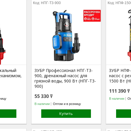
НПГ-Т3-900
НПФ-150
кальный
ЗУБР Профессионал НПГ-Т3-
ЗУБР НПФ-
еханизмом,
900, дренажный насос для
насос с р
грязной воды, 900 Вт (НПГ-Т3-
1500 Вт (Н
900)
111 390 ₸
55 330 ₸
ницу
В наличии
Оп
В наличии
Оптом и в розницу
Купить