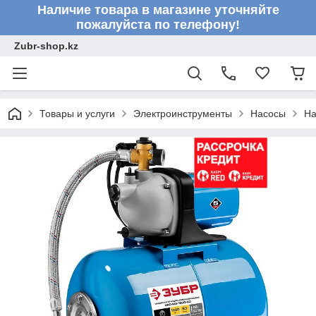
Наличие товара в магазине уточняйте
пожалуйста по телефону!
Zubr-shop.kz
Товары и услуги
Электроинструменты
Насосы
На