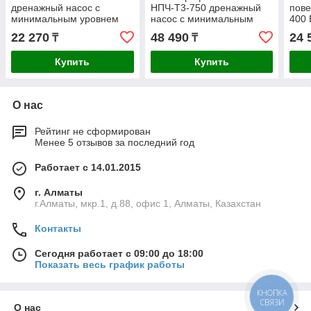
дренажный насос с
НПЧ-Т3-750 дренажный
пове
минимальным уровнем
насос с минимальным
400 
откачки, 400 Вт (НПЧ-М1-
уровнем откачки, 750 Вт
22 270
48 490
24 
₸
₸
400)
(НПЧ-Т3-750)
Купить
Купить
О нас
Рейтинг не сформирован
Менее 5 отзывов за последний год
Работает с 14.01.2015
г. Алматы
г.Алматы, мкр.1, д.88, офис 1, Алматы, Казахстан
Контакты
Сегодня работает с 09:00 до 18:00
Показать весь график работы
КНОПКА
СВЯЗИ
О нас