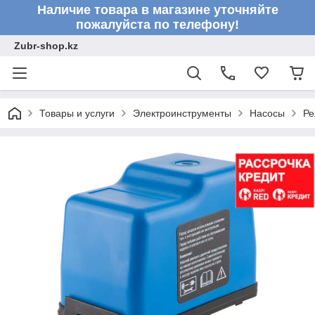
Наличие товара в магазине уточняйте
пожалуйста по телефону!
Zubr-shop.kz
Товары и услуги
Электроинструменты
Насосы
Ре