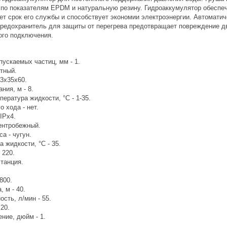
 по показателям EPDM и натуральную резину. Гидроаккумулятор обеспе
ает срок его службы и способствует экономии электроэнергии. Автомат
предохранитель для защиты от перегрева предотвращает повреждение д
кого подключения.
ускаемых частиц, мм - 1.
тный.
53x35x60.
ния, м - 8.
ература жидкости, °C - 1-35.
о хода - нет.
IPх4.
центробежный.
а - чугун.
 жидкости, °C - 35.
 220.
станция.
800.
 м - 40.
сть, л/мин - 55.
 20.
ние, дюйм - 1.