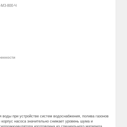
-М3-800-Ч
ренности
 воды при устройстве систем водоснабжения, полива газонов
й корпус насоса значительно снижает уровень шума и
гидроаккумулятора изготовлена из специального материла,