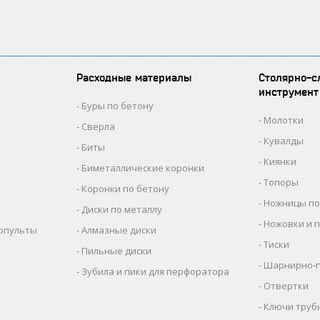
Расходные материалы
Столярно-с
инструмент
Буры по бетону
Молотки
Сверла
Кувалды
Биты
Киянки
Биметаллические коронки
Топоры
Коронки по бетону
Ножницы по
Диски по металлу
Ножовки и 
копульты
Алмазные диски
Тиски
Пильные диски
Шарнирно-г
Зубила и пики для перфоратора
Отвертки
Ключи труб