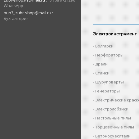
zubr-shop.kz@mail.ru
8 708 9721296
WhatsApp
buh3_zubr-shop@mail.ru
Бухгалтерия
Электроинструмент
Болгарки
Перфораторы
Дрели
Станки
Шуруповерты
Генераторы
Электрические крас
Электролобзики
Настольные пилы
Торцовочные пилы
Бетоносмесители