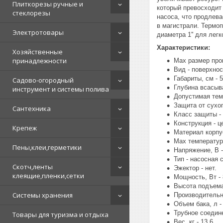
Плиткорезы ручные и
который превосходит
стеклорезы
насоса, что продлев
в магистрали. Термо
Электротовары
диаметра 1'' для лег
Характеристики:
Хозяйственные
принадлежности
Max размер проп
Вид - поверхнос
Габариты, см - 
Садово-огородный
Глубина всасыва
инструмент и системы полива
Допустимая темп
Защита от сухог
Сантехника
Класс защиты - 
Конструкция - 
Крепеж
Материал корпус
Мах температура
Пены,клеи,герметики
Напряжение, В -
Тип - насосная 
Скотч,ленты
Эжектор - нет.
клеящие,пленки,сетки
Мощность, Вт - 
Высота подъема,
Системы хранения
Производительно
Объем бака, л -
Трубное соедине
Товары для туризма и отдыха
Вес, кг - 13.6.