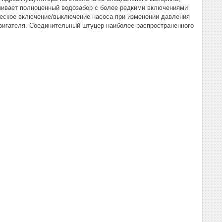
чивает полноценный водозабор с более редкими включениями
ическое включение/выключение насоса при изменении давления
вигателя. Соединительный штуцер наиболее распространенного