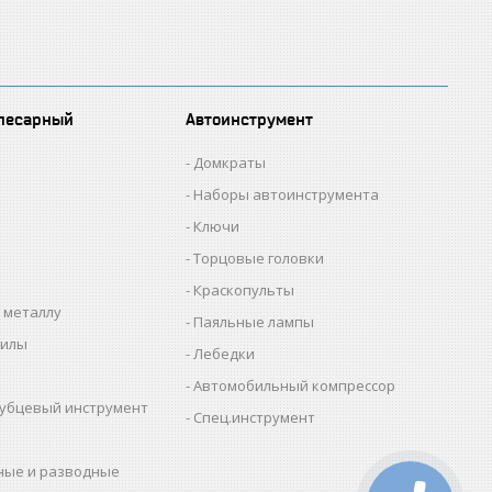
лесарный
Автоинструмент
Домкраты
Наборы автоинструмента
Ключи
Торцовые головки
Краскопульты
 металлу
Паяльные лампы
пилы
Лебедки
Автомобильный компрессор
убцевый инструмент
Спец.инструмент
ные и разводные