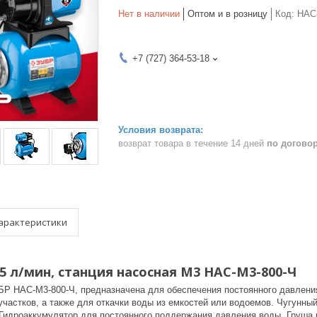
Нет в наличии
Оптом и в розницу
Код:
НАС
+7 (727) 364-53-18
возврат товара в течение 14 дней
по догово
арактеристики
55 л/мин, станция насосная М3 НАС-М3-800-Ч
БР НАС-М3-800-Ч, предназначена для обеспечения постоянного давления
частков, а также для откачки воды из емкостей или водоемов. Чугунны
 Гидроаккумулятор для постоянного поддержания давления воды. Груша 