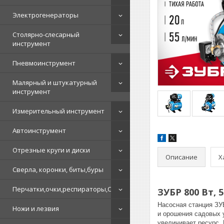
Электрогенераторы
Столярно-слесарный
инструмент
Пневмоинструмент
Малярный и штукатурный
инструмент
Измерительный инструмент
Автоинструмент
Отрезные круги и диски
Описание
Х
Сверла, коронки, биты,буры
Перчатки,очки,респираторы,СИЗ
ЗУБР 800 Вт, 
Насосная станция ЗУ
Ножи и лезвия
и орошения садовых у
увеличивает ресурс.