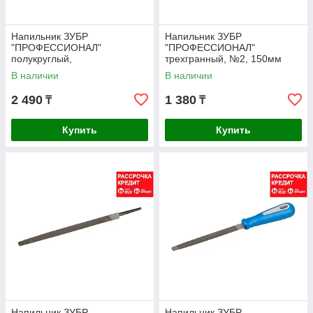
Напильник ЗУБР
Напильник ЗУБР
"ПРОФЕССИОНАЛ"
"ПРОФЕССИОНАЛ"
полукруглый,
трехгранный, №2, 150мм
двухкомпонентная рукоятка,
(1630-15-2_z01)
В наличии
В наличии
№ 2, 200мм (1621-20-2)
2 490
1 380
₸
₸
Купить
Купить
Напильник ЗУБР
Напильник ЗУБР