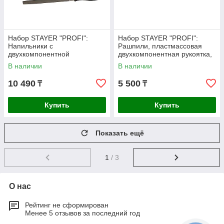
Набор STAYER "PROFI":
Набор STAYER "PROFI":
Напильники с
Рашпили, пластмассовая
двухкомпонентной
двухкомпонентная рукоятка,
200мм, 3шт (1690-20-
В наличии
В наличии
H3_z01)
10 490
5 500
₸
₸
Купить
Купить
Показать ещё
1
/ 3
О нас
Рейтинг не сформирован
Менее 5 отзывов за последний год