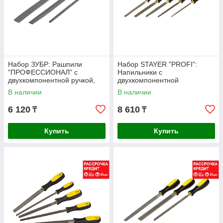
Набор ЗУБР: Рашпили
Набор STAYER "PROFI":
"ПРОФЕССИОНАЛ" с
Напильники с
двухкомпонентной ручкой,
двухкомпонентной
плоский, полукруглый,
В наличии
В наличии
круглый, № 2, 200мм
6 120
8 610
₸
₸
Купить
Купить