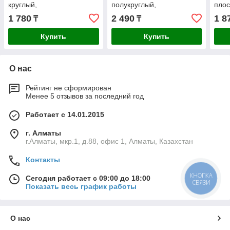
круглый,
полукруглый,
плос
двухкомпонентная
двухкомпонентная
(161
1 780
2 490
1 8
₸
₸
рукоятка, №2, 200мм
рукоятка, № 2, 200мм
(16645-20-2)
(1621-20-2)
Купить
Купить
О нас
Рейтинг не сформирован
Менее 5 отзывов за последний год
Работает с 14.01.2015
г. Алматы
г.Алматы, мкр.1, д.88, офис 1, Алматы, Казахстан
Контакты
КНОПКА
Сегодня работает с 09:00 до 18:00
СВЯЗИ
Показать весь график работы
О нас