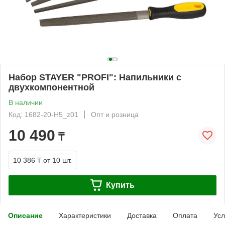
Набор STAYER "PROFI": Напильники с
двухкомпонентной
В наличии
Код: 1682-20-H5_z01
Опт и розница
10 490
₸
10 386 ₸
от 10 шт.
Купить
Описание
Характеристики
Доставка
Оплата
Усл