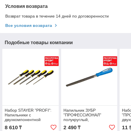
Условия возврата
Возврат товара в течение 14 дней по договоренности
Все условия возврата
Подобные товары компании
Набор STAYER "PROFI":
Напильник ЗУБР
Набо
Напильники с
"ПРОФЕССИОНАЛ"
"ПР
двухкомпонентной
полукруглый,
двух
двухкомпонентная
полу
8 610
2 490
11 
₸
₸
рукоятка, № 2, 200мм
трех