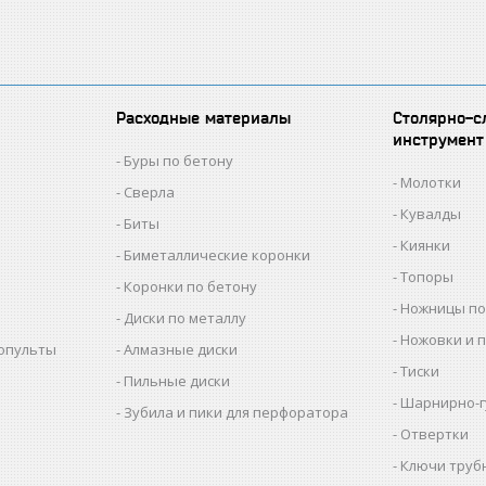
Расходные материалы
Столярно-с
инструмент
Буры по бетону
Молотки
Сверла
Кувалды
Биты
Киянки
Биметаллические коронки
Топоры
Коронки по бетону
Ножницы по
Диски по металлу
Ножовки и 
копульты
Алмазные диски
Тиски
Пильные диски
Шарнирно-г
Зубила и пики для перфоратора
Отвертки
Ключи труб