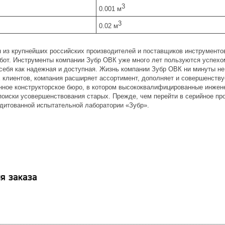
3
0.001 м
3
0.02 м
н из крупнейших российских производителей и поставщиков инструментов
от. Инструменты компании Зубр ОВК уже много лет пользуются успехом
себя как надежная и доступная. Жизнь компании Зубр ОВК ни минуты не
 клиентов, компания расширяет ассортимент, дополняет и совершенству
нное конструкторское бюро, в котором высококвалифицированные инжен
поиски усовершенствования старых. Прежде, чем перейти в серийное про
дитованной испытательной лаборатории «Зубр».
я заказа