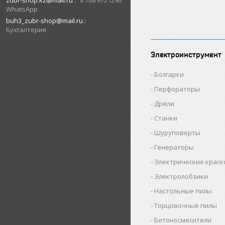
zubr-shop.kz@mail.ru
8 708 9721296
WhatsApp
buh3_zubr-shop@mail.ru
Бухгалтерия
Электроинструмент
Болгарки
Перфораторы
Дрели
Станки
Шуруповерты
Генераторы
Электрические крас
Электролобзики
Настольные пилы
Торцовочные пилы
Бетоносмесители