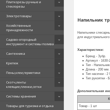
Плиткорезы ручные и
стеклорезы
Электротовары
Напильник тре
Хозяйственные
принадлежности
Напильники слесарны
для индустриального
Садово-огородный
инструмент и системы полива
Характеристики:
Сантехника
Бренд - Зубр.
Артикул - 1630-
Крепеж
Тип - Напильник
Длина - 200 мм.
Пены,клеи,герметики
Тип насечки - 2
Тип рукоятки - Б
Скотч,ленты
клеящие,пленки,сетки
Дополнительная ин
Системы хранения
К
Товары для туризма и отдыха
Товар - 1 шт