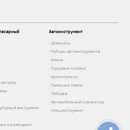
лесарный
Автоинструмент
Домкраты
Наборы автоинструмента
Ключи
Торцовые головки
Краскопульты
 металлу
Паяльные лампы
пилы
Лебедки
Автомобильный компрессор
убцевый инструмент
Спец.инструмент
ные и разводные