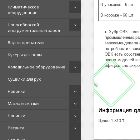
В упаковке - 6 шт
Климатическое
оборудование
В коробке - 60 шт
Новосибирский
инструментальный завод
Зубр ОВК - оди
промышленных раб
Водонагреватели
зарекомендовала 
потребности своих
Кулеры для воды
ОВК есть собстве
новых моделей и 
официально аккре
Холодильное оборудование
Сушилки для рук
Новинки
Масла и смазки
Информация дл
Новинки
Цена:
1 810 ₸
Ресанта