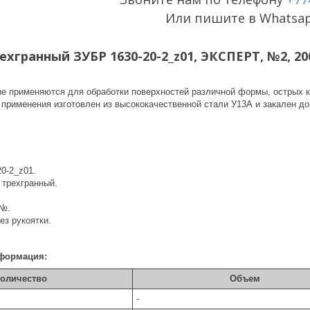
Или пишите в Whatsa
хгранный ЗУБР 1630-20-2_z01, ЭКСПЕРТ, №2, 2
е применяются для обработки поверхностей различной формы, острых кр
 применения изготовлен из высококачественной стали У13А и закален до
20-2_z01.
 трехгранный.
 №.
ез рукоятки.
формация:
оличество
Объем
-