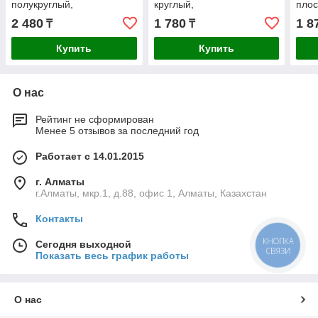
полукруглый,
круглый,
плос
двухкомпонентная
двухкомпонентная
(161
2 480
1 780
1 8
₸
₸
рукоятка, №2, 200мм
рукоятка, №2, 200мм
(16642-20-2)
(16645-20-2)
Купить
Купить
О нас
Рейтинг не сформирован
Менее 5 отзывов за последний год
Работает с 14.01.2015
г. Алматы
г.Алматы, мкр.1, д.88, офис 1, Алматы, Казахстан
Контакты
КНОПКА
Сегодня выходной
СВЯЗИ
Показать весь график работы
О нас