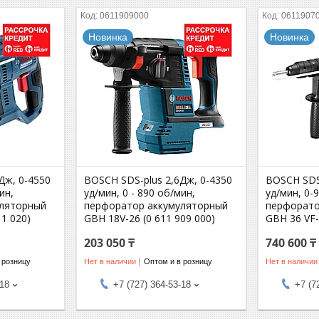
0611909000
0611907
Новинка
Новинка
Дж, 0-4550
BOSCH SDS-plus 2,6Дж, 0-4350
BOSCH SDS-
ин,
уд/мин, 0 - 890 об/мин,
уд/мин, 0-
уляторный
перфоратор аккумуляторный
перфорато
11 020)
GBH 18V-26 (0 611 909 000)
GBH 36 VF-
203 050 ₸
740 600 ₸
 розницу
Нет в наличии
Оптом и в розницу
Нет в наличии
-18
+7 (727) 364-53-18
+7 (7