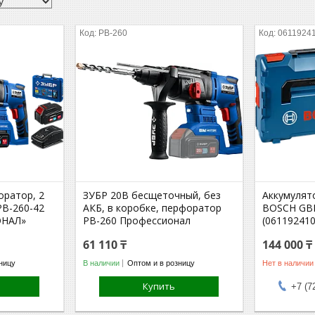
PB-260
0611924
ратор, 2
ЗУБР 20В бесщеточный, без
Аккумулят
 PB-260-42
АКБ, в коробке, перфоратор
BOSCH GBH
ОНАЛ»
PB-260 Профессионал
(061192410
61 110 ₸
144 000 ₸
ницу
В наличии
Оптом и в розницу
Нет в наличии
Купить
+7 (7