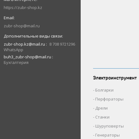
https://zubr-shop.kz
zubr-shop@mail.ru
zubr-shop.kz@mail.ru
8 708 9721296
WhatsApp
buh3_zubr-shop@mail.ru
Бухгалтерия
Электроинструмент
Болгарки
Перфораторы
Дрели
Станки
Шуруповерты
Генераторы