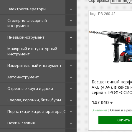
Электрогенераторы
PB-260-42
Столярно-слесарный
инструмент
Пневмоинструмент
Малярный и штукатурный
инструмент
Измерительный инструмент
Автоинструмент
Бесщеточный перфо
АКБ (4 Ач), в кейсе
Отрезные круги и диски
серия «ПРОФЕССИ
Сверла, коронки, биты,буры
147 010 ₸
В наличии
Оптом и в роз
Перчатки,очки,респираторы,СИЗ
Купить
Ножи и лезвия