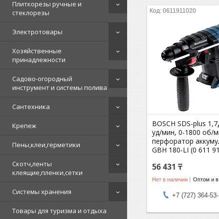
Плиткорезы ручные и
0611911020
стеклорезы
Электротовары
Хозяйственные
принадлежности
Садово-огородный
инструмент и системы полива
Сантехника
BOSCH SDS-plus 1,7
Крепеж
уд/мин, 0-1800 об/м
перфоратор аккум
Пены,клеи,герметики
GBH 180-LI (0 611 9
Скотч,ленты
56 431 ₸
клеящие,пленки,сетки
Нет в наличии
Оптом и в
Системы хранения
+7 (727) 364-53
Товары для туризма и отдыха