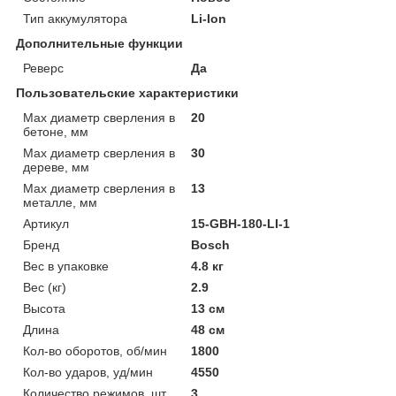
Тип аккумулятора
Li-Ion
Дополнительные функции
Реверс
Да
Пользовательские характеристики
Max диаметр сверления в
20
бетоне, мм
Max диаметр сверления в
30
дереве, мм
Max диаметр сверления в
13
металле, мм
Артикул
15-GBH-180-LI-1
Бренд
Bosch
Вес в упаковке
4.8 кг
Вес (кг)
2.9
Высота
13 см
Длина
48 см
Кол-во оборотов, об/мин
1800
Кол-во ударов, уд/мин
4550
Количество режимов, шт
3