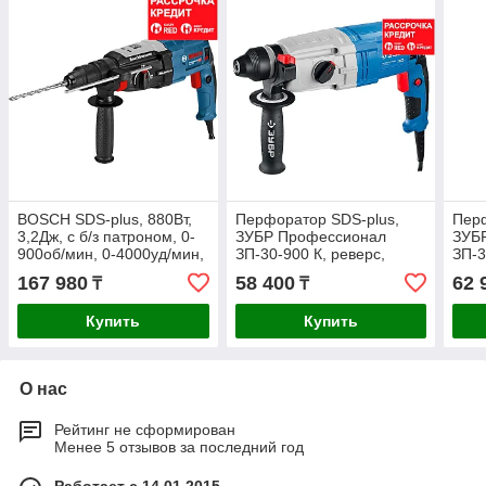
BOSCH SDS-plus, 880Вт,
Перфоратор SDS-plus,
Перф
3,2Дж, с б/з патроном, 0-
ЗУБР Профессионал
ЗУБ
900об/мин, 0-4000уд/мин,
ЗП-30-900 К, реверс,
ЗП-3
Перфоратор GBH 2-28 F
горизонтальный, мет.
гори
167 980
58 400
62 
₸
₸
(0 611 267 600)
редуктор, 3.3 Дж, 0-1000
мета
Дж, 
Купить
Купить
О нас
Рейтинг не сформирован
Менее 5 отзывов за последний год