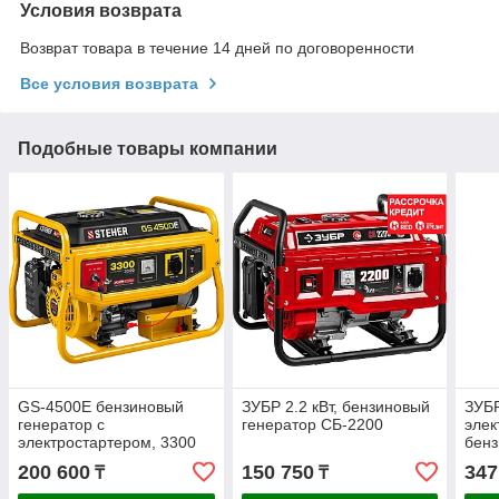
Условия возврата
Возврат товара в течение 14 дней по договоренности
Все условия возврата
Подобные товары компании
GS-4500Е бензиновый
ЗУБР 2.2 кВт, бензиновый
ЗУБР
генератор с
генератор СБ-2200
элек
электростартером, 3300
бенз
Вт, STEHER
СБ-
200 600
150 750
347
₸
₸