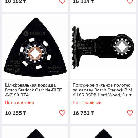
10 152
15 114
₸
₸
Шлифовальная подошва
Погружное пильное полотно
Bosch Starlock Carbide-RIFF
по дереву Bosch Starlock BIM
AVZ 90 RT4
AII 65 BSPB Hard Wood, 5 шт
Нет в наличии
Нет в наличии
10 255
16 753
₸
₸