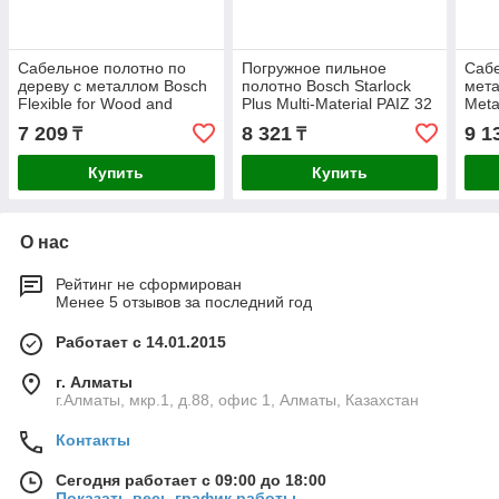
Сабельное полотно по
Погружное пильное
Сабе
дереву c металлом Bosch
полотно Bosch Starlock
мета
Flexible for Wood and
Plus Multi-Material PAIZ 32
Meta
Metal S 922 HF, 5 шт
APT
7 209
8 321
9 1
₸
₸
Купить
Купить
О нас
Рейтинг не сформирован
Менее 5 отзывов за последний год
Работает с 14.01.2015
г. Алматы
г.Алматы, мкр.1, д.88, офис 1, Алматы, Казахстан
Контакты
Сегодня работает с 09:00 до 18:00
Показать весь график работы