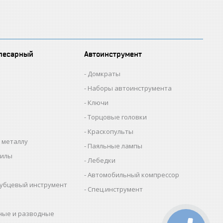
лесарный
Автоинструмент
Домкраты
Наборы автоинструмента
Ключи
Торцовые головки
Краскопульты
 металлу
Паяльные лампы
пилы
Лебедки
Автомобильный компрессор
убцевый инструмент
Спец.инструмент
ные и разводные