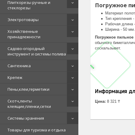
Плиткорезы ручные и
Погружное пил
стеклорезы
Материал полотн
Тип крепления - 
Электротовары
Рабочая длина -
Ширина - 50 мм.
Хозяйственные
принадлежности
Погружное пильное п
обычного биметаллич
соскальзывет.
Садово-огородный
инструмент и системы полива
Сантехника
Крепеж
Пены,клеи,герметики
Информация дл
Скотч,ленты
Цена:
8 321 ₸
клеящие,пленки,сетки
Системы хранения
Товары для туризма и отдыха