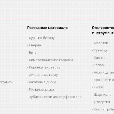
Расходные материалы
Столярно-с
инструмент
Буры по бетону
Молотки
Сверла
Кувалды
Биты
Киянки
Биметаллические коронки
Топоры
Коронки по бетону
Ножницы по
Диски по металлу
Ножовки и 
копульты
Алмазные диски
Тиски
Пильные диски
Шарнирно-г
Зубила и пики для перфоратора
Отвертки
Ключи труб