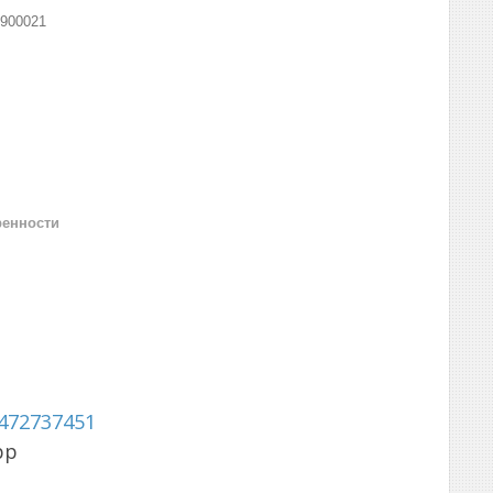
900021
ренности
472737451
pp