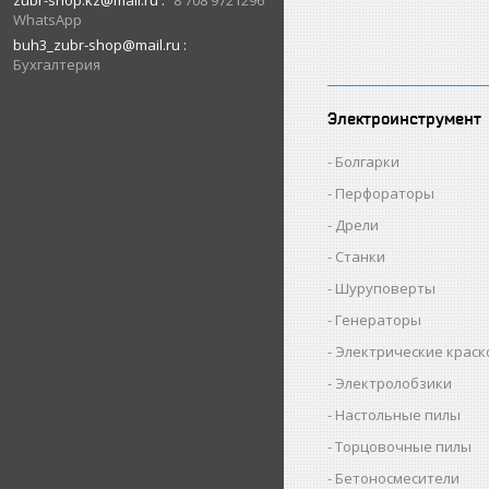
zubr-shop.kz@mail.ru
8 708 9721296
WhatsApp
buh3_zubr-shop@mail.ru
Бухгалтерия
Электроинструмент
Болгарки
Перфораторы
Дрели
Станки
Шуруповерты
Генераторы
Электрические крас
Электролобзики
Настольные пилы
Торцовочные пилы
Бетоносмесители