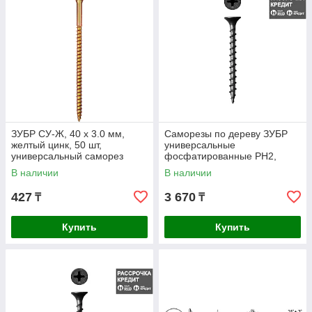
ЗУБР СУ-Ж, 40 х 3.0 мм,
Саморезы по дереву ЗУБР
желтый цинк, 50 шт,
универсальные
универсальный саморез
фосфатированные PH2,
(300396-30-040)
4,2х75мм, ТФ2, 200шт, 4-
В наличии
В наличии
300032-42-075
427
3 670
₸
₸
Купить
Купить