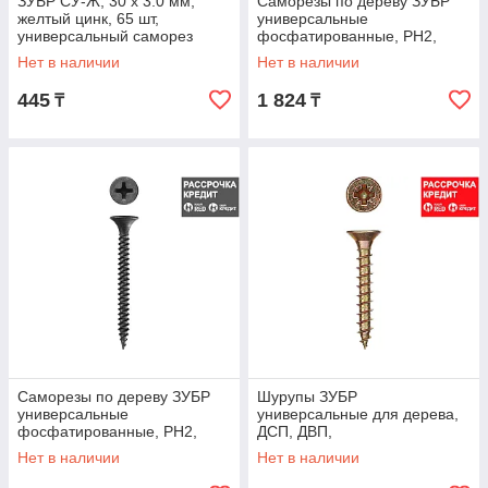
ЗУБР СУ-Ж, 30 х 3.0 мм,
Саморезы по дереву ЗУБР
желтый цинк, 65 шт,
универсальные
универсальный саморез
фосфатированные, PH2,
(300396-30-030)
3,5х30мм, ТФ2, 900шт, 4-
Нет в наличии
Нет в наличии
300012-35-030
445
1 824
₸
₸
Саморезы по дереву ЗУБР
Шурупы ЗУБР
универсальные
универсальные для дерева,
фосфатированные, PH2,
ДСП, ДВП,
3,5х40мм, ТФ2, 700шт, 4-
желтопассивированные, PZ,
Нет в наличии
Нет в наличии
300012-35-040
3,0х12мм, ТФ0, 39000шт,