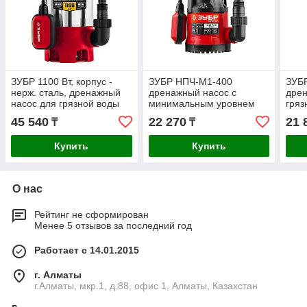
ЗУБР 1100 Вт, корпус -
ЗУБР НПЧ-М1-400
ЗУБ
нерж. сталь, дренажный
дренажный насос с
дрен
насос для грязной воды
минимальным уровнем
гряз
НПГ-М3-1100-С Мастер
откачки, 400 Вт (НПЧ-М1-
(НПГ
45 540
22 270
21 
₸
₸
400)
Купить
Купить
О нас
Рейтинг не сформирован
Менее 5 отзывов за последний год
Работает с 14.01.2015
г. Алматы
г.Алматы, мкр.1, д.88, офис 1, Алматы, Казахстан