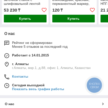
шлифовальной лентой
перманентный маркер,
НПГ
ПТЛ-150
Профессионал (06323-3)
53 230
120
21 
₸
₸
Купить
Купить
О нас
Рейтинг не сформирован
Менее 5 отзывов за последний год
Работает с 14.01.2015
г. Алматы
г.Алматы, мкр.1, д.88, офис 1, Алматы, Казахстан
Контакты
КНОПКА
Сегодня выходной
СВЯЗИ
Показать весь график работы
О нас