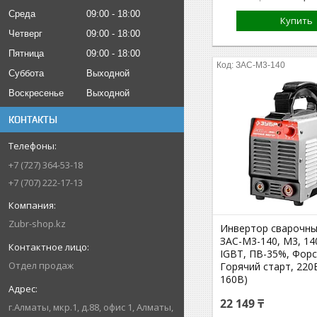
Среда
09:00
18:00
Купить
Четверг
09:00
18:00
Пятница
09:00
18:00
ЗАС-М3-140
Суббота
Выходной
Воскресенье
Выходной
КОНТАКТЫ
+7 (727) 364-53-18
+7 (707) 222-17-13
Zubr-shop.kz
Инвертор сварочны
ЗАС-М3-140, М3, 1
IGBT, ПВ-35%, Форс
Отдел продаж
Горячий старт, 220
160В)
22 149 ₸
г.Алматы, мкр.1, д.88, офис 1, Алматы,