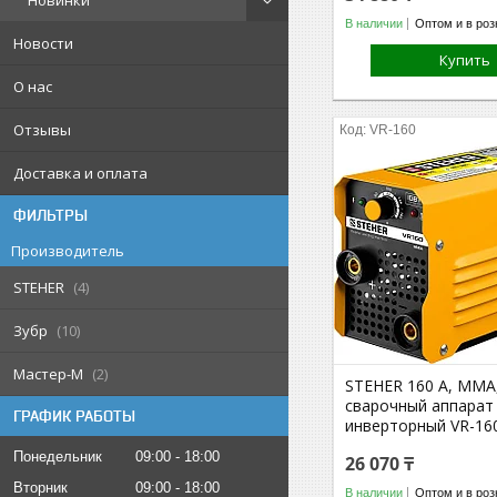
Новинки
В наличии
Оптом и в роз
Новости
Купить
О нас
Отзывы
VR-160
Доставка и оплата
ФИЛЬТРЫ
Производитель
STEHER
4
Зубр
10
Мастер-М
2
STEHER 160 А, ММА
сварочный аппарат
ГРАФИК РАБОТЫ
инверторный VR-16
Понедельник
09:00
18:00
26 070 ₸
Вторник
09:00
18:00
В наличии
Оптом и в роз