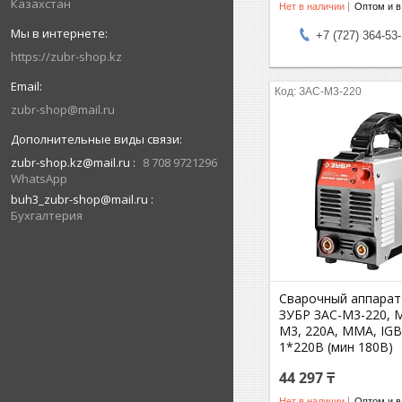
Казахстан
Нет в наличии
Оптом и в
+7 (727) 364-53
https://zubr-shop.kz
ЗАС-М3-220
zubr-shop@mail.ru
zubr-shop.kz@mail.ru
8 708 9721296
WhatsApp
buh3_zubr-shop@mail.ru
Бухгалтерия
Сварочный аппарат
ЗУБР ЗАС-М3-220, 
М3, 220А, MMA, IGB
1*220В (мин 180В)
44 297 ₸
Нет в наличии
Оптом и в