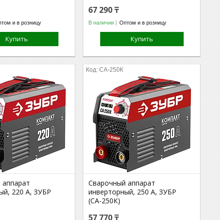
67 290 ₸
том и в розницу
В наличии
Оптом и в розницу
Купить
Купить
СА-250К
 аппарат
Сварочный аппарат
й, 220 А, ЗУБР
инверторный, 250 А, ЗУБР
(СА-250К)
57 770 ₸