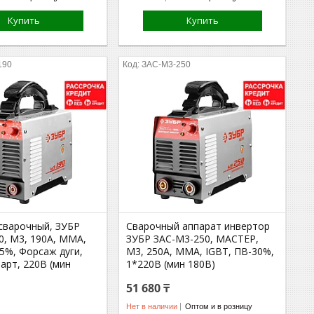
Купить
Купить
190
ЗАС-М3-250
сварочный, ЗУБР
Сварочный аппарат инвертор
0, М3, 190А, MMA,
ЗУБР ЗАС-М3-250, МАСТЕР,
5%, Форсаж дуги,
М3, 250А, MMA, IGBT, ПВ-30%,
арт, 220В (мин
1*220В (мин 180В)
51 680 ₸
Нет в наличии
Оптом и в розницу