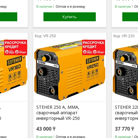
ницу
В наличии
Оптом и в розницу
В наличии
Оп
Купить
VR-250
VR-220
,
STEHER 250 А, ММА,
STEHER 22
сварочный аппарат
сварочный
0
инверторный VR-250
инверторн
43 000 ₸
37 770 ₸
ницу
В наличии
Оптом и в розницу
В наличии
Оп