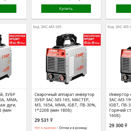
Купить
ЗАС-М3-165
ЗАС-М3-
й, ЗУБР
Сварочный аппарат инвертор
Инвертор 
40А, MMA,
ЗУБР ЗАС-М3-165, МАСТЕР,
ЗАС-М3-19
аж дуги,
М3, 165А, MMA, IGBT, ПВ-30%,
IGBT, ПВ-3
В (мин
1*220В (мин 180В)
Горячий ст
160В)
29 531 ₸
29 300 ₸
Нет в наличии
Оптом и в розницу