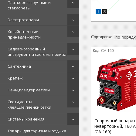
Плиткорезы ручные и
стеклорезы
Электротовары
Хозяйственные
принадлежности
Садово-огородный
СА-160
инструмент и системы полива
Сантехника
Крепеж
Пены,клеи,герметики
Скотч,ленты
клеящие,пленки,сетки
Системы хранения
Сварочный аппарат
инверторный, 160 А
Товары для туризма и отдыха
(СА-160)