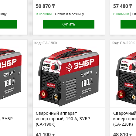
50 870 ₸
57 480 ₸
ницу
В наличии
Оптом и в розницу
В наличии
Оп
Купить
СА-190К
СА-220К
Сварочный аппарат
Сварочный
, ЗУБР
инверторный, 190 А, ЗУБР
инверторны
(СА-190К)
(СА-220К)
41 100 ₸
48 810 ₸