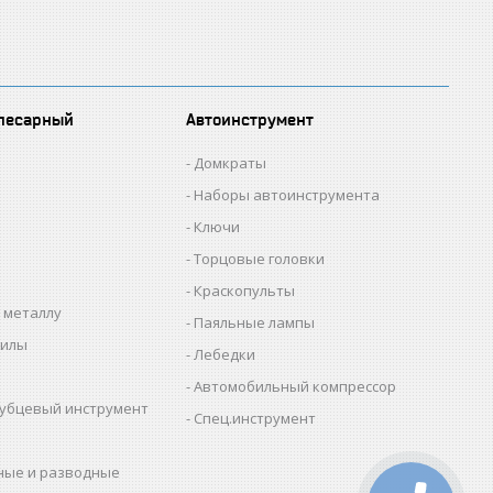
лесарный
Автоинструмент
Домкраты
Наборы автоинструмента
Ключи
Торцовые головки
Краскопульты
 металлу
Паяльные лампы
пилы
Лебедки
Автомобильный компрессор
убцевый инструмент
Спец.инструмент
ные и разводные