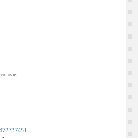
ренности
472737451