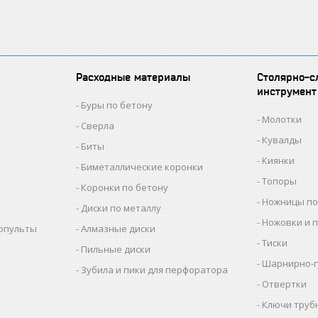
Расходные материалы
Столярно-с
инструмент
Буры по бетону
Молотки
Сверла
Кувалды
Биты
Киянки
Биметаллические коронки
Топоры
Коронки по бетону
Ножницы по
Диски по металлу
Ножовки и 
копульты
Алмазные диски
Тиски
Пильные диски
Шарнирно-г
Зубила и пики для перфоратора
Отвертки
Ключи труб