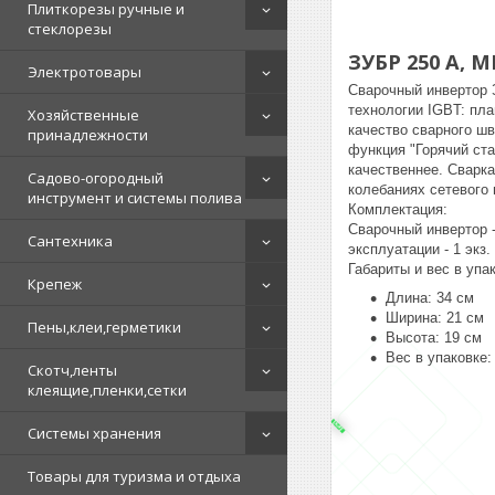
Плиткорезы ручные и
стеклорезы
ЗУБР 250 А, 
Электротовары
Сварочный инвертор 
технологии IGBT: пла
Хозяйственные
качество сварного ш
принадлежности
функция "Горячий ст
качественнее. Сварк
Садово-огородный
колебаниях сетевого
инструмент и системы полива
Комплектация:
Сварочный инвертор -
Сантехника
эксплуатации - 1 экз.
Габариты и вес в упа
Крепеж
Длина: 34 см
Ширина: 21 см
Пены,клеи,герметики
Высота: 19 см
Вес в упаковке: 
Скотч,ленты
клеящие,пленки,сетки
Системы хранения
Товары для туризма и отдыха