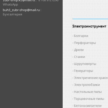
zubr-shop.kz@mail.ru
8 708 9721296
WhatsApp
buh3_zubr-shop@mail.ru
Бухгалтерия
Электроинструмент
Болгарки
Перфораторы
Дрели
Станки
Шуруповерты
Генераторы
Электрические крас
Электролобзики
Настольные пилы
Торцовочные пилы
Бетоносмесители