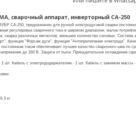
Или пишите в Whatsa
MMA, сварочный аппарат, инверторный СА-250
ЗУБР СА-250, предназначен для ручной электродуговой сварки постоян
вная регулировка сварочного тока в широком диапазоне; малое потребле
ва; сварка различных металлов; меньшее количество силовых. Система з
арт", функция "Форсаж дуги"; функция "Антиприлипание электрода". Ка
а постоянным током обеспечивает лучшее качество сварочного шва по ср
 напряжения до 160 В. Защита от пыли. Принудительное охлаждение гар
 1 шт. Кабель с электрододержателем - 1 шт. Кабель с зажимом массы - 
ковке:
6.3 кг