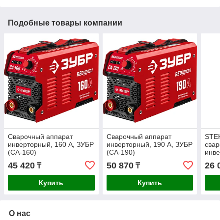
Подобные товары компании
Сварочный аппарат
Сварочный аппарат
STE
инверторный, 160 А, ЗУБР
инверторный, 190 А, ЗУБР
свар
(СА-160)
(СА-190)
инв
45 420
50 870
26 
₸
₸
Купить
Купить
О нас