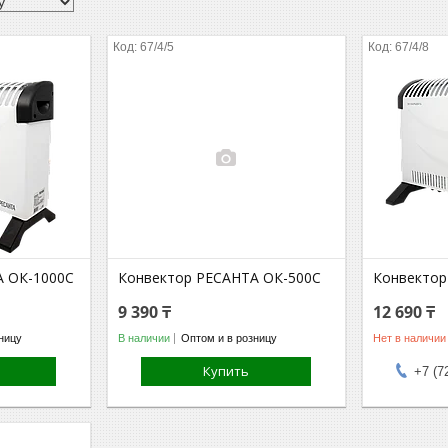
67/4/5
67/4/8
А ОК-1000С
Конвектор РЕСАНТА ОК-500С
Конвектор
9 390 ₸
12 690 ₸
ницу
В наличии
Оптом и в розницу
Нет в наличии
Купить
+7 (7