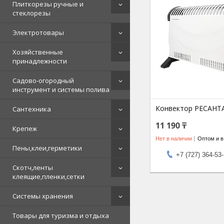
Плиткорезы ручные и
стеклорезы
Электротовары
Хозяйственные
принадлежности
Садово-огородный
инструмент и системы полива
Конвектор РЕСАНТ
Сантехника
11 190 ₸
Крепеж
Нет в наличии
Оптом и в
Пены,клеи,герметики
+7 (727) 364-53
Скотч,ленты
клеящие,пленки,сетки
Системы хранения
Товары для туризма и отдыха