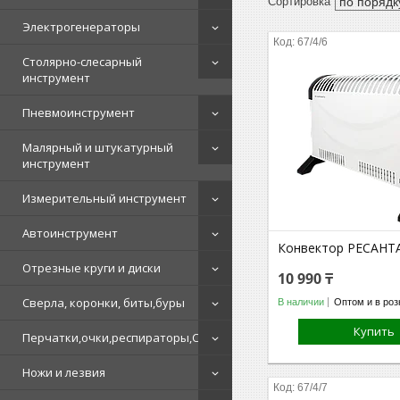
Электрогенераторы
67/4/6
Столярно-слесарный
инструмент
Пневмоинструмент
Малярный и штукатурный
инструмент
Измерительный инструмент
Автоинструмент
Конвектор РЕСАНТ
Отрезные круги и диски
10 990 ₸
Сверла, коронки, биты,буры
В наличии
Оптом и в роз
Купить
Перчатки,очки,респираторы,СИЗ
Ножи и лезвия
67/4/7