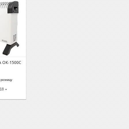
А ОК-1500С
 розницу
-18