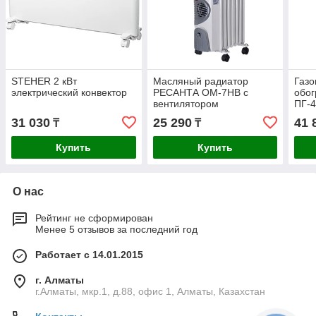
STEHER 2 кВт
Масляный радиатор
Газ
электрический конвектор
РЕСАНТА ОМ-7НВ с
обог
вентилятором
ПГ-
31 030
25 290
41 
₸
₸
Купить
Купить
О нас
Рейтинг не сформирован
Менее 5 отзывов за последний год
Работает с 14.01.2015
г. Алматы
г.Алматы, мкр.1, д.88, офис 1, Алматы, Казахстан