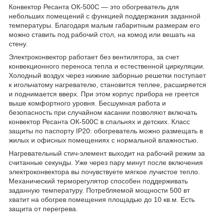
Конвектор Ресанта ОК-500С — это обогреватель для
небольших помещений с функцией поддержания заданной
температуры. Благодаря малым габаритным размерам его
можно ставить под рабочий стол, на комод или вешать на
стену.
Электроконвектор работает без вентилятора, за счет
конвекционного переноса тепла и естественной циркуляции.
Холодный воздух через нижние заборные решетки поступает
к игольчатому нагревателю, становится теплее, расширяется
и поднимается вверх. При этом корпус прибора не греется
выше комфортного уровня. Бесшумная работа и
безопасность при случайном касании позволяют включать
конвектор Ресанта ОК-500С в спальнях и детских. Класс
защиты по паспорту IP20: обогреватель можно размещать в
жилых и офисных помещениях с нормальной влажностью.
Нагревательный стич-элемент выходит на рабочий режим за
считанные секунды. Уже через пару минут после включения
электроконвектора вы почувствуете мягкое лучистое тепло.
Механический терморегулятор способен поддерживать
заданную температуру. Потребляемой мощности 500 вт
хватит на обогрев помещения площадью до 10 кв.м. Есть
защита от перегрева.