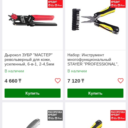
Дырокол ЗУБР "МАСТЕР"
Набор: Инструмент
револьверный для кожи,
многофункциональный
усиленный, 6-в-1, 2-4,5мм
STAYER "PROFESSIONAL",
(22945)
облегченная рукоятка, с
В наличии
В наличии
битами, "11 в 1"
4 660
7 120
₸
₸
Купить
Купить