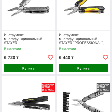
Инструмент
Инструмент
многофункциональный
многофункциональный
STAYER
STAYER "PROFESSIONAL",
"PROFESSIONAL",эргономич
облегченные рукоятки, "11 в
В наличии
В наличии
ные рукоятки, "12 в 1"
1" (22854_z01)
(22851_z01)
6 720
6 440
₸
₸
Купить
Купить