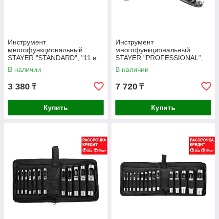
Инструмент
Инструмент
многофункциональный
многофункциональный
STAYER "STANDARD", "11 в
STAYER "PROFESSIONAL",
1" (22855)
силовая модель, с битами,
В наличии
В наличии
"12 в 1" (22852_z01)
3 380
7 720
₸
₸
Купить
Купить