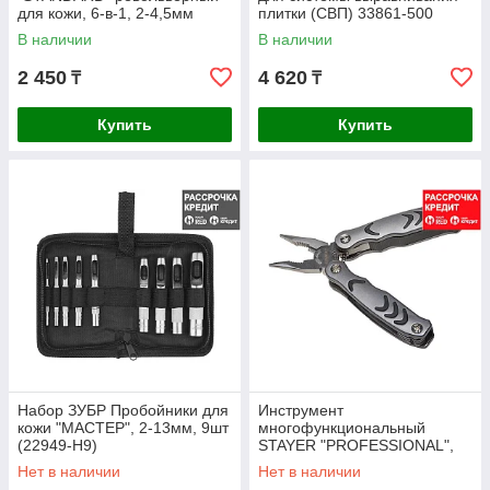
для кожи, 6-в-1, 2-4,5мм
плитки (СВП) 33861-500
(22940_z01)
В наличии
В наличии
2 450
4 620
₸
₸
Купить
Купить
Набор ЗУБР Пробойники для
Инструмент
кожи "МАСТЕР", 2-13мм, 9шт
многофункциональный
(22949-H9)
STAYER "PROFESSIONAL",
силовая модель, "12 в 1"
Нет в наличии
Нет в наличии
(22853_z01)