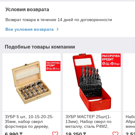
Условия возврата
Возврат товара в течение 14 дней по договоренности
Все условия возврата
Подобные товары компании
ЗУБР 5 шт., 10-15-20-25-
ЗУБР МАСТЕР 25шт(1-
Наб
35мм, набор сверл
13мм), Набор сверл по
Абр
форстнера по дереву,
металлу, сталь Р4М2,
мин
фанере, ДСП (2994-H5)
класс В, мет.бокс (29605-
для 
6 990
19 250
2 5
₸
₸