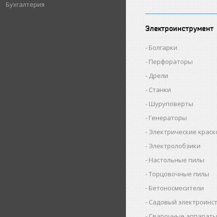
Бухгалтерия
Электроинструмент
Болгарки
Перфораторы
Дрели
Станки
Шуруповерты
Генераторы
Электрические крас
Электролобзики
Настольные пилы
Торцовочные пилы
Бетоносмесители
Садовый электроинс
Сварочные аппарат