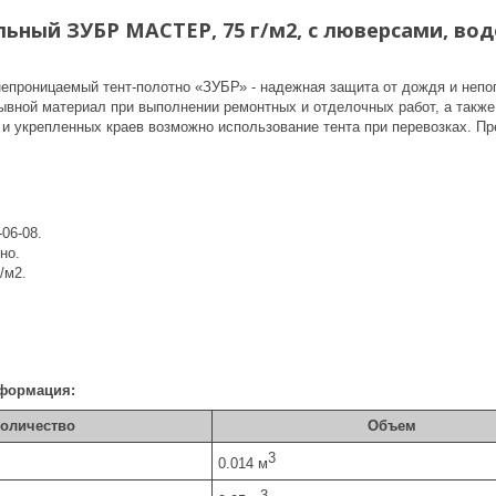
льный ЗУБР МАСТЕР, 75 г/м2, с люверсами, вод
епроницаемый тент-полотно «ЗУБР» - надежная защита от дождя и непог
рывной материал при выполнении ремонтных и отделочных работ, а такж
 и укрепленных краев возможно использование тента при перевозках. Пр
-06-08.
но.
/м2.
формация:
оличество
Объем
3
0.014 м
3