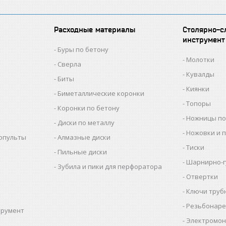
Расходные материалы
Столярно-с
инструмент
Буры по бетону
Молотки
Сверла
Кувалды
Биты
Киянки
Биметаллические коронки
Топоры
Коронки по бетону
Ножницы по
Диски по металлу
Ножовки и 
копульты
Алмазные диски
Тиски
Пильные диски
Шарнирно-г
Зубила и пики для перфоратора
Отвертки
Ключи труб
Резьбонаре
трумент
Электромон
ы