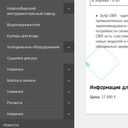
В коробке - 4 шт
Новосибирский
инструментальный завод
Зубр ОВК - оди
промышленных раб
Водонагреватели
зарекомендовала 
потребности своих
Кулеры для воды
ОВК есть собстве
новых моделей и 
Холодильное оборудование
официально аккре
Сушилки для рук
Новинки
Масла и смазки
Информация дл
Новинки
Цена:
17 690 ₸
Ресанта
Новинки
Новости