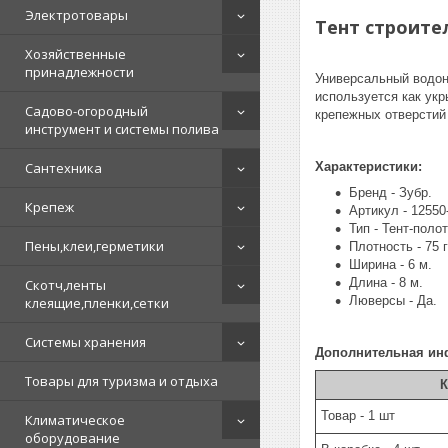
Электротовары
Тент строите
Хозяйственные
принадлежности
Универсальный водон
используется как ук
Садово-огородный
крепежных отверстий
инструмент и системы полива
Сантехника
Характеристики:
Бренд - Зубр.
Крепеж
Артикул - 12550
Тип - Тент-полот
Пены,клеи,герметики
Плотность - 75 г
Ширина - 6 м.
Длина - 8 м.
Скотч,ленты
Люверсы - Да.
клеящие,пленки,сетки
Системы хранения
Дополнительная ин
Товары для туризма и отдыха
К
Товар - 1 шт
Климатическое
оборудование