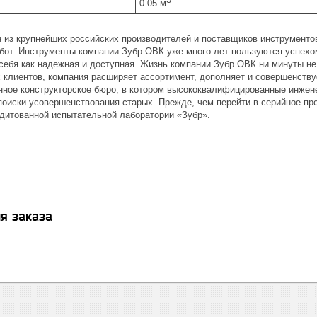
0.05 м
н из крупнейших российских производителей и поставщиков инструментов
от. Инструменты компании Зубр ОВК уже много лет пользуются успехом
себя как надежная и доступная. Жизнь компании Зубр ОВК ни минуты не
 клиентов, компания расширяет ассортимент, дополняет и совершенству
нное конструкторское бюро, в котором высококвалифицированные инжен
поиски усовершенствования старых. Прежде, чем перейти в серийное про
дитованной испытательной лаборатории «Зубр».
я заказа