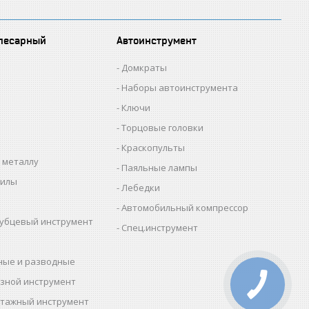
лесарный
Автоинструмент
Домкраты
Наборы автоинструмента
Ключи
Торцовые головки
Краскопульты
 металлу
Паяльные лампы
пилы
Лебедки
Автомобильный компрессор
убцевый инструмент
Спец.инструмент
ные и разводные
зной инструмент
тажный инструмент