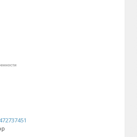
ренности
472737451
pp