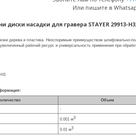
Или пишите в Whatsa
и диски насадки для гравера STAYER 29913-H3,
езки дерева и пластика. Неоспоримым преимуществом шлифовально-пол
 увеличенный рабочий ресурс и универсальность применения при обрабо
-H3.
формация:
оличество
Объем
-
3
0.001 м
3
0.01 м