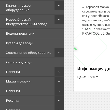
Климатическое
Торговая марка
оборудование
строительных и р
как у российского
Новосибирский
шуруповерты, лоб
инструментальный завод
самые лучшие изн
STAYER отвечают 
Водонагреватели
KRAFTOOL I/E Gmb
Кулеры для воды
Холодильное оборудование
Сушилки для рук
Информация дл
Новинки
Цена:
1 880 ₸
Масла и смазки
Новинки
Ресанта