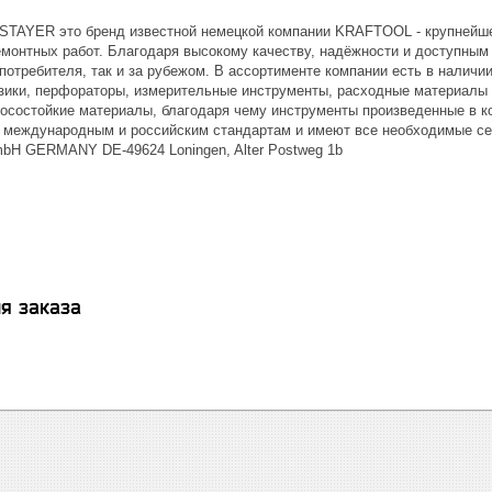
 STAYER это бренд известной немецкой компании KRAFTOOL - крупнейш
емонтных работ. Благодаря высокому качеству, надёжности и доступны
 потребителя, так и за рубежом. В ассортименте компании есть в наличи
зики, перфораторы, измерительные инструменты, расходные материалы и
осостойкие материалы, благодаря чему инструменты произведенные в к
международным и российским стандартам и имеют все необходимые се
H GERMANY DE-49624 Loningen, Alter Postweg 1b
я заказа