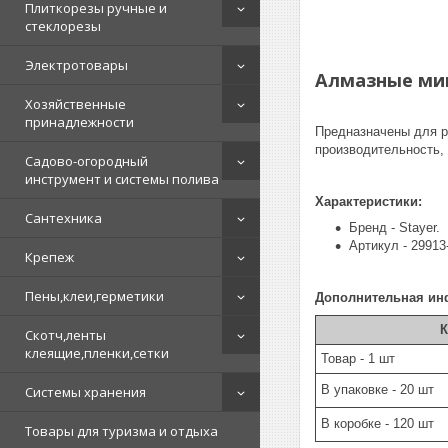
Плиткорезы ручные и
стеклорезы
Электротовары
Алмазные мин
Хозяйственные
принадлежности
Предназначены для р
производительность,
Садово-огородный
инструмент и системы полива
Характеристики:
Сантехника
Бренд - Stayer.
Артикул - 29913
Крепеж
Пены,клеи,герметики
Дополнительная ин
К
Скотч,ленты
клеящие,пленки,сетки
Товар - 1 шт
В упаковке - 20 шт
Системы хранения
В коробке - 120 шт
Товары для туризма и отдыха