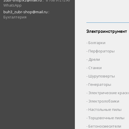
zubr-shop.kz@mail.ru
8 708 9721296
WhatsApp
buh3_zubr-shop@mail.ru
Бухгалтерия
Электроинструмент
Болгарки
Перфораторы
Дрели
Станки
Шуруповерты
Генераторы
Электрические крас
Электролобзики
Настольные пилы
Торцовочные пилы
Бетоносмесители