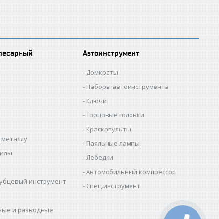
лесарный
Автоинструмент
Домкраты
Наборы автоинструмента
Ключи
Торцовые головки
Краскопульты
 металлу
Паяльные лампы
пилы
Лебедки
Автомобильный компрессор
убцевый инструмент
Спец.инструмент
ные и разводные