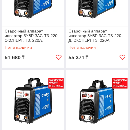
Сварочный аппарат
Сварочный аппарат
инвертор ЗУБР ЗАС-Т3-220,
инвертор ЗУБР ЗАС-Т3-220-
ЭКСПЕРТ, T3, 220А,
Д, ЭКСПЕРТ,T3, 220А,
MMA/TIG LIFT, IGBT, VRD,,
MMA/TIG LIFT, IGBT, VRD,,
Нет в наличии
Нет в наличии
ПВ-60%, 1*220В (мин
ПВ-60%, 1*220В (мин
51 680
55 371
₸
₸