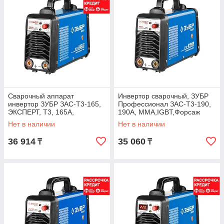
Сварочный аппарат
Инвертор сварочный, ЗУБР
инвертор ЗУБР ЗАС-Т3-165,
Профессионал ЗАС-Т3-190,
ЭКСПЕРТ, T3, 165А,
190А, MMA,IGBT,Форсаж
MMA/TIG LIFT, IGBT, VRD,
дуги,Горячий
Нет в наличии
Нет в наличии
ПВ-60%, 1*220В (мин
старт,Антиприлипание
36 914
35 060
₸
₸