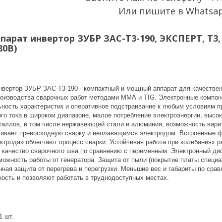
Или пишите в Whatsa
арат инвертор ЗУБР ЗАС-Т3-190, ЭКСПЕРТ, T3, 1
80В)
нвертор ЗУБР ЗАС-Т3-190 - компактный и мощный аппарат для качестве
роизводства сварочных работ методами ММА и TIG. Электронные компон
ьность характеристик и оперативное подстраивание к любым условиям п
го тока в широком диапазоне, малое потребление электроэнергии, высок
таллов, в том числе нержавеющей стали и алюминия, возможность вари
ечивает превосходную сварку и неплавящимся электродом. Встроенные ф
трода» облегчают процесс сварки. Устойчивая работа при колебаниях ра
 качество сварочного шва по сравнению с переменным. Электронный дис
зможность работы от генератора. Защита от пыли (покрытие платы спец
нная защита от перегрева и перегрузки. Меньшие вес и габариты по ср
ость и позволяют работать в труднодоступных местах.
1 шт.