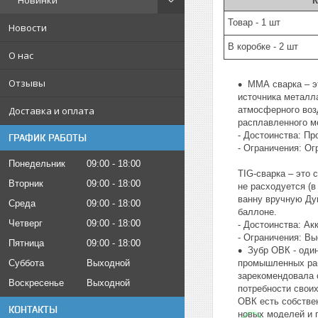
Новинки
К
Товар - 1 шт
Новости
В коробке - 2 шт
О нас
Отзывы
MMА сварка – э
источника металл
Доставка и оплата
атмосферного возд
расплавленного м
- Достоинства: Пр
ГРАФИК РАБОТЫ
- Ограничения: О
Понедельник
09:00
18:00
TIG-сварка – это 
Вторник
09:00
18:00
не расходуется (в
ванну вручную Дуг
Среда
09:00
18:00
баллоне.
Четверг
09:00
18:00
- Достоинства: Ак
- Ограничения: Вы
Пятница
09:00
18:00
Зубр ОВК - оди
Суббота
Выходной
промышленных раб
зарекомендовала 
Воскресенье
Выходной
потребности своих
ОВК есть собстве
КОНТАКТЫ
новых моделей и 