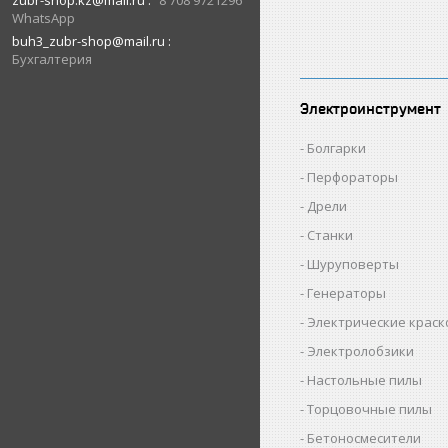
zubr-shop.kz@mail.ru
8 708 9721296
WhatsApp
buh3_zubr-shop@mail.ru
Бухгалтерия
Электроинструмент
Болгарки
Перфораторы
Дрели
Станки
Шуруповерты
Генераторы
Электрические крас
Электролобзики
Настольные пилы
Торцовочные пилы
Бетоносмесители