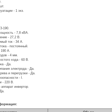
.
шт.
уатации - 1 экз.
3-190.
ощность - 7,8 кВА.
ние - 27,2 В.
мый ток - 34 А.
тока - постоянный.
 190 А.
дов - 4 мм.
стого хода - 60 В.
а - Да.
пания электрода - Да.
рева и перегрузки - Да.
зопасности - I.
 - 220 В.
 аппарат инвертор.
Да.
формация: