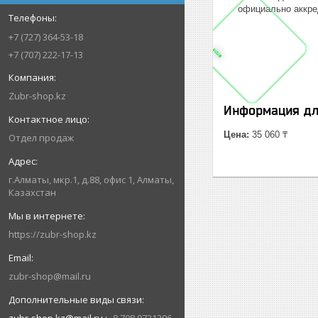
официально аккре
+7 (727) 364-53-18
+7 (707) 222-17-13
Zubr-shop.kz
Информация дл
Цена:
35 060 ₸
Отдел продаж
г.Алматы, мкр.1, д.88, офис 1, Алматы,
Казахстан
https://zubr-shop.kz
zubr-shop@mail.ru