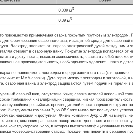
оличество
Объем
3
0.039 м
3
0.09 м
то повсеместно применяемая сварка покрытым прутковым электродом. 
а для формирования сварочного шва, и защитной среды для сварочной в
уха. Электрод плавится от нагрева электрической дугой между ним и за
еталла стекают в сварочную ванну Покрытие электрода испаряется от на
остота и доступность, высокая экономичность, сварка в любой плоскости
граниченная производительность, необходимость удаления шлака с дета
сварка неплавящимся электродом в среде защитного газа (как правило –
 отличие от ММА-сварки). Дуга горит между электродом и заготовкой, а 
а, сварочная ванна и электрод защищаются путем подачи из горелки в 
куратный сварной шов, отсутствие брызг, сварка деталей небольшой тол
сокие требования к квалификации сварщика, низкая производительность
н из крупнейших российских производителей и поставщиков инструментов
от. Инструменты компании Зубр ОВК уже много лет пользуются успехом
себя как надежная и доступная. Жизнь компании Зубр ОВК ни минуты не
 клиентов, компания расширяет ассортимент, дополняет и совершенству
нное конструкторское бюро, в котором высококвалифицированные инжен
поиски усовершенствования старых. Прежде, чем перейти в серийное про