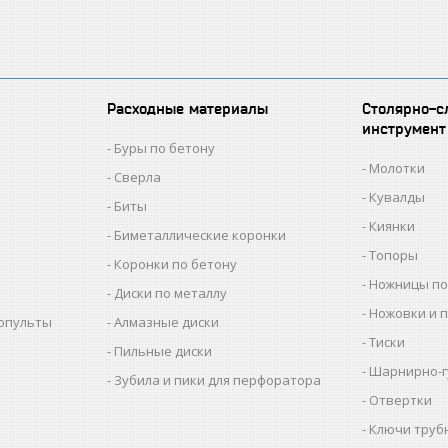
Расходные материалы
Столярно-с
инструмент
Буры по бетону
Молотки
Сверла
Кувалды
Биты
Киянки
Биметаллические коронки
Топоры
Коронки по бетону
Ножницы по
Диски по металлу
Ножовки и 
копульты
Алмазные диски
Тиски
Пильные диски
Шарнирно-г
Зубила и пики для перфоратора
Отвертки
Ключи труб