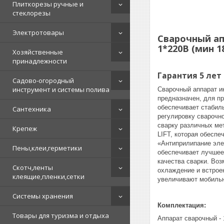
Плиткорезы ручные и
стеклорезы
Электротовары
Сварочный апп
1*220В (мин 1
Хозяйственные
принадлежности
Гарантия 5 лет
Садово-огородный
инструмент и системы полива
Сварочный аппарат и
предназначен, для п
обеспечивает стабил
Сантехника
регулировку сварочно
сварку различных ме
Крепеж
LIFT, которая обесп
«Антиприлипание элек
Пены,клеи,герметики
обеспечивает лучшее
качества сварки. Во
Скотч,ленты
охлаждение и встрое
клеящие,пленки,сетки
увеличивают мобильн
Системы хранения
Комплектация:
Товары для туризма и отдыха
Аппарат сварочный - 