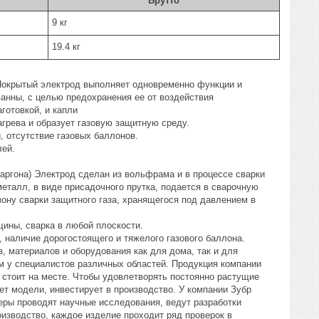
Брутто
9 кг
19.4 кг
Покрытый электрод выполняет одновременно функции и
анны, с целью предохранения ее от воздействия
готовкой, и капли
грева и образует газовую защитную среду.
, отсутствие газовых баллонов.
лей.
 аргона) Электрод сделан из вольфрама и в процессе сварки
металл, в виде присадочного прутка, подается в сварочную
зону сварки защитного газа, хранящегося под давлением в
щины, сварка в любой плоскости.
, наличие дорогостоящего и тяжелого газового баллона.
, материалов и оборудования как для дома, так и для
 у специалистов различных областей. Продукция компании
 стоит на месте. Чтобы удовлетворять постоянно растущие
ет модели, инвестирует в производство. У компании Зубр
еры проводят научные исследования, ведут разработки
изводство, каждое изделие проходит ряд проверок в