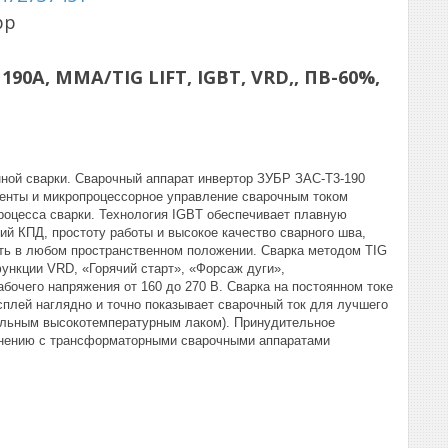
pp
90А, MMA/TIG LIFT, IGBT, VRD,, ПВ-60%,
нной сварки. Сварочный аппарат инвертор ЗУБР ЗАС-Т3-190
енты и микропроцессорное управление сварочным током
роцесса сварки. Технология IGBT обеспечивает плавную
ий КПД, простоту работы и высокое качество сварного шва,
ть в любом пространственном положении. Cварка методом TIG
ункции VRD, «Горячий старт», «Форсаж дуги»,
бочего напряжения от 160 до 270 В. Сварка на постоянном токе
плей наглядно и точно показывает сварочный ток для лучшего
иальным высокотемпературным лаком). Принудительное
авнению с трансформаторными сварочными аппаратами