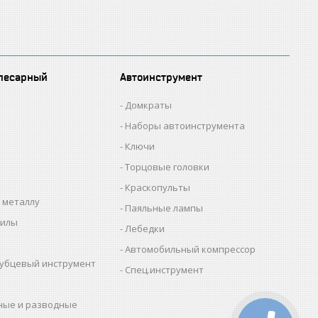
лесарный
Автоинструмент
Домкраты
Наборы автоинструмента
Ключи
Торцовые головки
Краскопульты
 металлу
Паяльные лампы
пилы
Лебедки
Автомобильный компрессор
убцевый инструмент
Спец.инструмент
ные и разводные