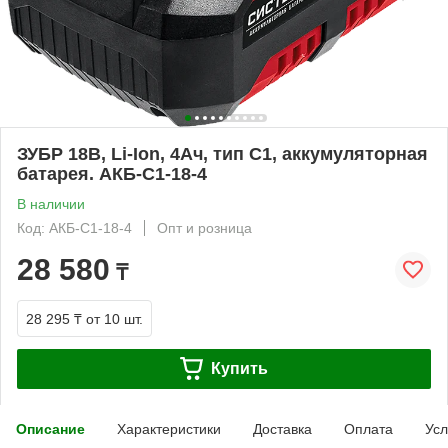
ЗУБР 18В, Li-Ion, 4Ач, тип С1, аккумуляторная
батарея. АКБ-С1-18-4
В наличии
Код: АКБ-С1-18-4
Опт и розница
28 580
₸
28 295 ₸
от 10 шт.
Купить
Описание
Характеристики
Доставка
Оплата
Усл