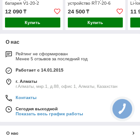
батарея V1-20-2
устройство RT7-20-6
Li-I
Профессионал
Проф
12 090
24 500
11 
₸
₸
Купить
Купить
О нас
Рейтинг не сформирован
Менее 5 отзывов за последний год
Работает с 14.01.2015
г. Алматы
г.Алматы, мкр.1, д.88, офис 1, Алматы, Казахстан
Контакты
Сегодня выходной
Показать весь график работы
О нас