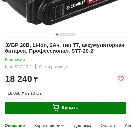
ЗУБР 20В, Li-Ion, 2Ач, тип T7, аккумуляторная
батарея, Профессионал. ST7-20-2
В наличии
Код: ST7-20-2
Опт и розница
18 240
₸
18 058 ₸
от 10 шт.
Купить
Описание
Характеристики
Доставка
Оплата
Усл