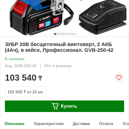
ЗУБР 20В бесщеточный винтоверт, 2 АКБ
(4Ач), в кейсе, Профессионал. GVB-250-42
В наличии
Код: GVB-250-42
Опт и розница
103 540
₸
102 505 ₸
от 10 шт.
Купить
Описание
Характеристики
Доставка
Оплата
Усл