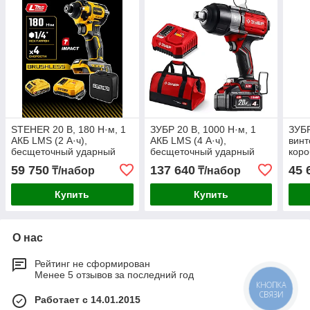
STEHER 20 В, 180 Н·м, 1
ЗУБР 20 В, 1000 Н·м, 1
ЗУБ
АКБ LMS (2 А·ч),
АКБ LMS (4 А·ч),
винт
бесщеточный ударный
бесщеточный ударный
коро
винтоверт, сумка (CSB-
гайковерт, сумка
GVB
59 750
137 640
45 
₸/набор
₸/набор
180-21)
(ГБУ-1000-41)
Купить
Купить
О нас
Рейтинг не сформирован
Менее 5 отзывов за последний год
КНОПКА
СВЯЗИ
Работает с 14.01.2015