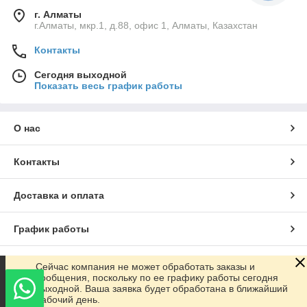
г. Алматы
г.Алматы, мкр.1, д.88, офис 1, Алматы, Казахстан
Контакты
Сегодня выходной
Показать весь график работы
О нас
Контакты
Доставка и оплата
График работы
Полная версия сайта
Сейчас компания не может обработать заказы и
сообщения, поскольку по ее графику работы сегодня
выходной. Ваша заявка будет обработана в ближайший
Сайт создан на маркетплейсе
Satu.kz
рабочий день.