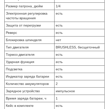
Размер патрона, дюйм
1/4
Электронная регулировка
есть
частоты вращения
Защита от перегрузки
есть
Реверс
есть
Блокировка шпинделя
нет
Тип двигателя
BRUSHLESS, бес­ще­точ­ный
Тормоз двигателя
есть
Ударная функция
есть
Подсветка
есть
Индикатор заряда батареи
есть
Количество аккумуляторов
2
Зарядное устройство
им­пульс­ное
Время заряда батареи, ч
1
Кейс в комплекте
есть