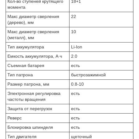
Кол-во ступеней крутящего
18+1
момента
Макс диаметр сверления
22
(дерево), мм
Макс диаметр сверления
10
(металл), мм
Тип аккумулятора
Li-Ion
Емкость аккумулятора, А·ч
2.0
Съемная батарея
есть
Тип патрона
бы­стро­за­жим­ной
Размер патрона, мм
0.8-10
Электронная регулировка
есть
частоты вращения
Защита от перегрузок
есть
Реверс
есть
Блокировка шпинделя
есть
Тип двигателя
ще­точ­ный