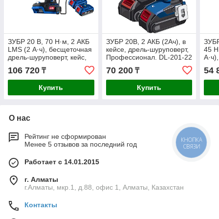
ЗУБР 20 В, 70 Н·м, 2 АКБ
ЗУБР 20В, 2 АКБ (2Ач), в
ЗУБР
LMS (2 А·ч), бесщеточная
кейсе, дрель-шуруповерт,
45 Н
дрель-шуруповерт, кейс,
Профессионал. DL-201-22
А·ч)
ПРОФЕССИОНАЛ (DB-70-
BRU
106 720
70 200
54 
₸
₸
22)
Про
Купить
Купить
О нас
Рейтинг не сформирован
КНОПКА
Менее 5 отзывов за последний год
СВЯЗИ
Работает с 14.01.2015
г. Алматы
г.Алматы, мкр.1, д.88, офис 1, Алматы, Казахстан
Контакты