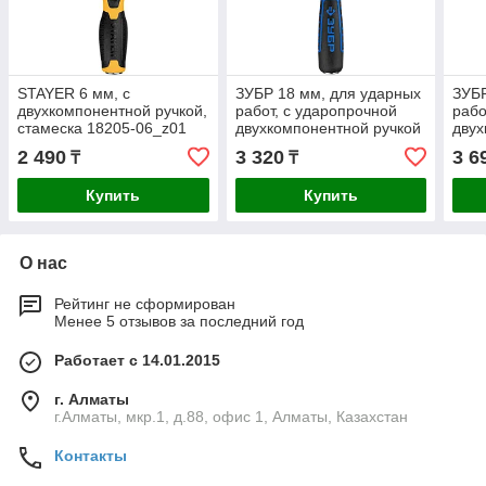
STAYER 6 мм, с
ЗУБР 18 мм, для ударных
ЗУБР
двухкомпонентной ручкой,
работ, с ударопрочной
рабо
стамеска 18205-06_z01
двухкомпонентной ручкой
двух
и стальным затыльником,
и ст
2 490
3 320
3 6
₸
₸
стамеска
стам
Купить
Купить
О нас
Рейтинг не сформирован
Менее 5 отзывов за последний год
Работает с 14.01.2015
г. Алматы
г.Алматы, мкр.1, д.88, офис 1, Алматы, Казахстан
Контакты