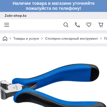
Наличие товара в магазине уточняйте
пожалуйста по телефону!
Zubr-shop.kz
Товары и услуги
Столярно-слесарный инструмент
П